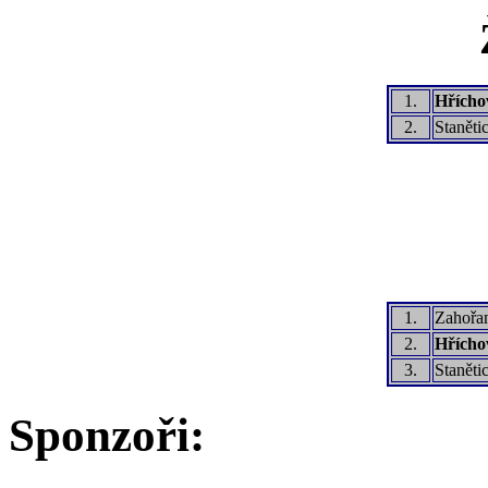
1.
Hřícho
2.
Staněti
1.
Zahořa
2.
Hřícho
3.
Staněti
Sponzoři: