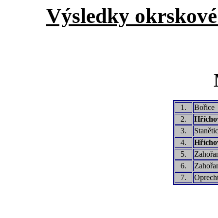
Výsledky okrskové 
1.
Bořice
2.
Hříchov
3.
Staněti
4.
Hříchov
5.
Zahořa
6.
Zahořa
7.
Oprecht