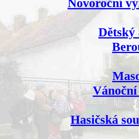
Novoroční vý
Dětský 
Bero
Maso
Vánoční 
Hasičská sou