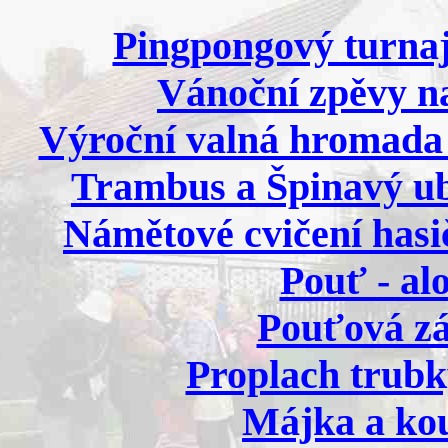
Pingpongový turnaj
Vánoční zpěvy na
Výroční valná hromada 
Trambus a Špinavý ub
Námětové cvičení hasič
Pouť - alo
Pouťová zá
Proplach trubky
Májka a kou