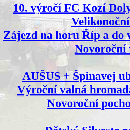
10. výročí FC Kozí Doly
Velikonoční 
Zájezd na horu Říp a do v
Novoroční v
AUŠUS + Špinavej ubr
Výroční valná hromada
Novoroční pochod