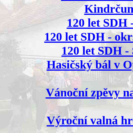
Kindrčund
120 let SDH -
120 let SDH - okr
120 let SDH - 
Hasičský bál v Op
Vánoční zpěvy na
Výroční valná h