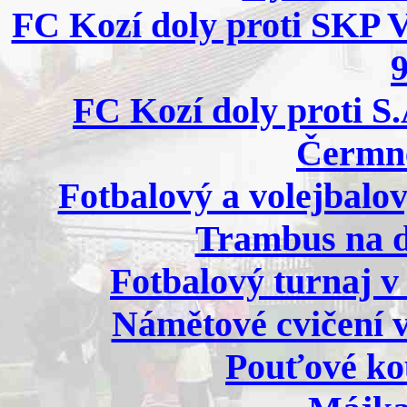
FC Kozí doly proti SKP 
9
FC Kozí doly proti S
Čermné
Fotbalový a volejbalov
Trambus na d
Fotbalový turnaj v 
Námětové cvičení ve
Pouťové kou