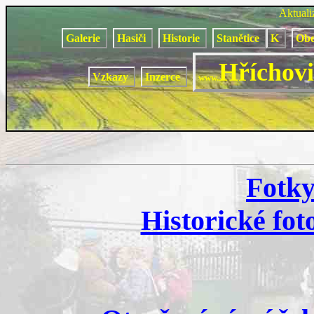
Aktual
Galerie
Hasiči
Historie
Stanětice
K
Obe
Hříchovi
Vzkazy
Inzerce
www.
Fotky
Historické fot