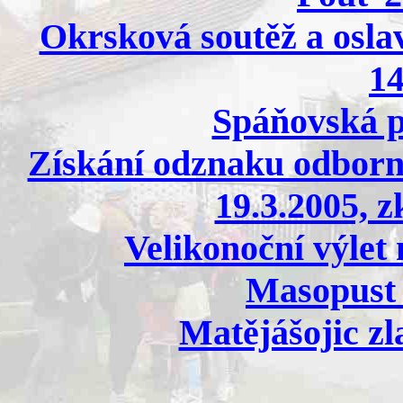
Okrsková soutěž a oslav
14
Spáňovská p
Získání odznaku odbornos
19.3.2005, z
Velikonoční výlet
Masopust 
Matějášojic zl