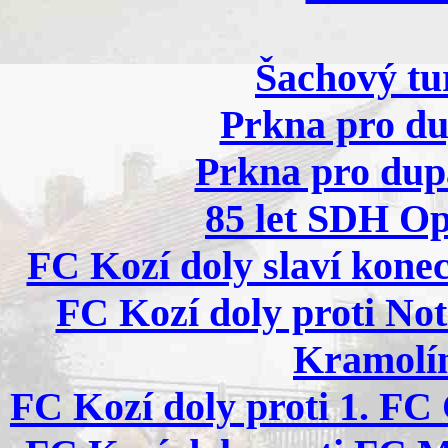
Šachový tur
Prkna pro du
Prkna pro dupá
85 let SDH Opr
FC Kozí doly slaví konec
FC Kozí doly proti No
Kramolín
FC Kozí doly proti 1. FC