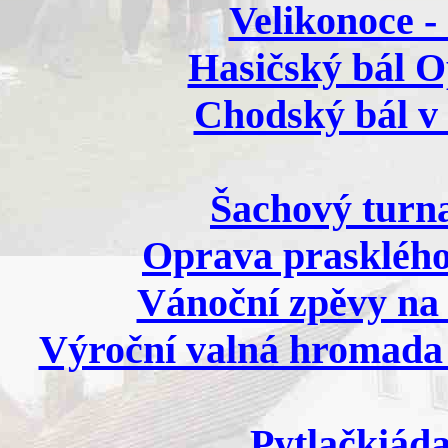
Velikonoce - 
Hasičský bál Op
Chodský bál v 
Šachový turna
Oprava prasklého
Vánoční zpěvy na 
Výroční valná hromada 
Pytlačkiáda