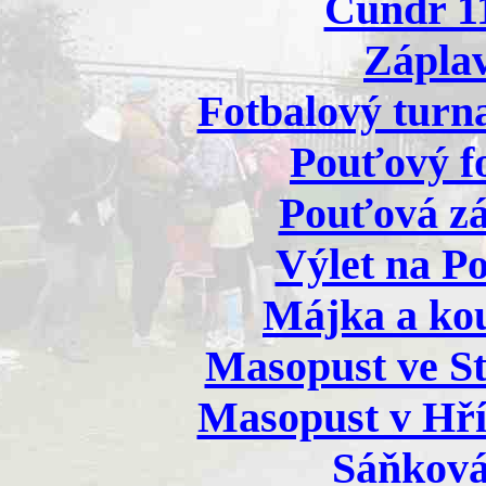
Čundr 11
Záplav
Fotbalový turna
Pouťový fo
Pouťová zá
Výlet na Po
Májka a kou
Masopust ve Sta
Masopust v Hříc
Sáňkován