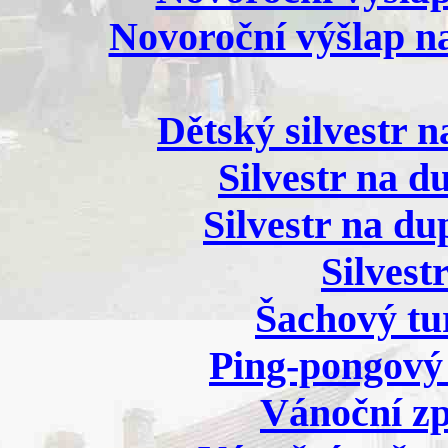
Novoroční výšlap na 
Dětský silvestr n
Silvestr na d
Silvestr na du
Silvest
Šachový tur
Ping-pongový 
Vánoční zp