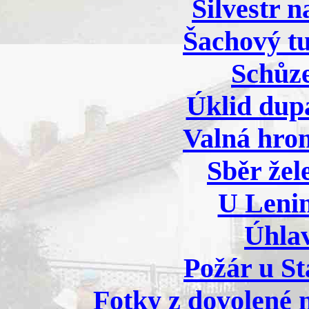
Silvestr 
Šachový tu
Schůze
Úklid dup
Valná hro
Sběr žel
U Lenin
Úhlav
Požár u St
Fotky z dovolené n