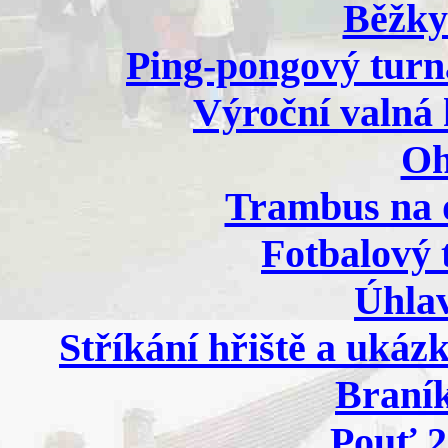
Běžky
Ping-pongový turna
Výroční valná
Oh
Trambus na 
Fotbalový 
Úhlav
Stříkání hřiště a ukáz
Braník
Pouť 2