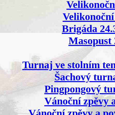
Velikonoční
Velikonoční 
Brigáda 24.3
Masopust 2
Turnaj ve stolním ten
Šachový turna
Pingpongový tur
Vánoční zpěvy a
Vánoční zpěvy a pov