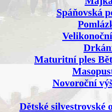
Májka 
Spáňovská po
Pomlázk
Velikonoční
Drkání
Maturitní ples Bět
Masopust
Novoroční výš
Dětské silvestrovské