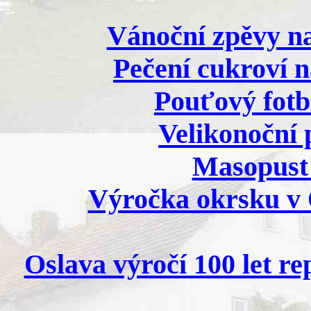
Vánoční zpěvy na
Pečení cukroví n
Pouťový fotba
Velikonoční 
Masopust 
Výročka okrsku v O
Oslava výročí 100 let re