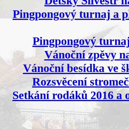
Dětský Silvestr n
Pingpongový turnaj a pl
Pingpongový turnaj
Vánoční zpěvy na
Vánoční besídka ve šk
Rozsvěcení stromečk
Setkání rodáků 2016 a o