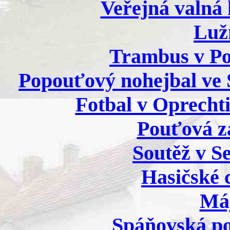
Veřejná valná
Luž
Trambus v Po
Popouťový nohejbal ve S
Fotbal v Oprechti
Pouťová z
Soutěž v S
Hasičské c
Má
Spáňovská po