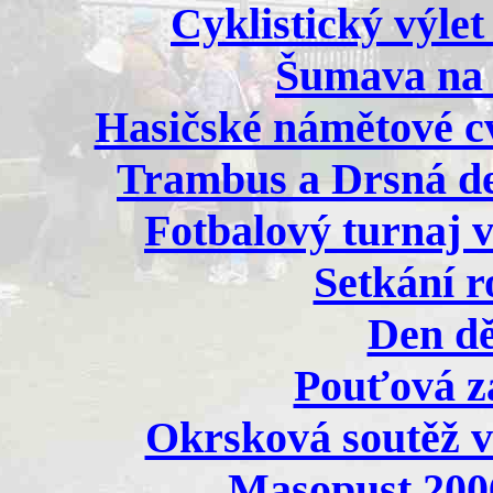
Cyklistický výlet
Šumava na 
Hasičské námětové cv
Trambus a Drsná de
Fotbalový turnaj v
Setkání r
Den dě
Pouťová z
Okrsková soutěž v
Masopust 200