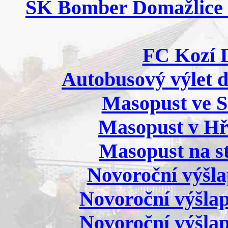
SK Bomber Domažlice B 
FC Kozí D
Autobusový výlet d
Masopust ve St
Masopust v Hří
Masopust na sta
Novoroční výšlap
Novoroční výšlap 
Novoroční výšlap 