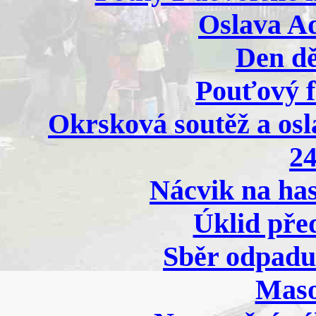
Oslava Ad
Den dě
Pouťový f
Okrsková soutěž a osl
24
Nácvik na has
Úklid před
Sběr odpadu
Maso