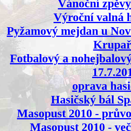
Vánoční zpěvy 
Výroční valná 
Pyžamový mejdan u Nove
Krupařů
Fotbalový a nohejbalový
17.7.20
oprava hasi
Hasičský bál Sp
Masopust 2010 - průvod
Masopust 2010 - več