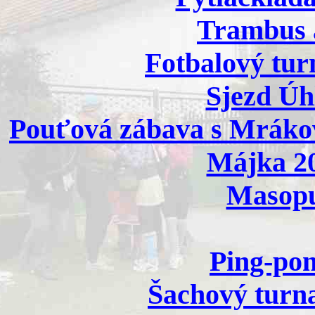
Trambus a
Fotbalový turn
Sjezd Úhl
Pouťová zábava s Mrákov
Májka 20
Masopus
Ping-pon
Šachový turna