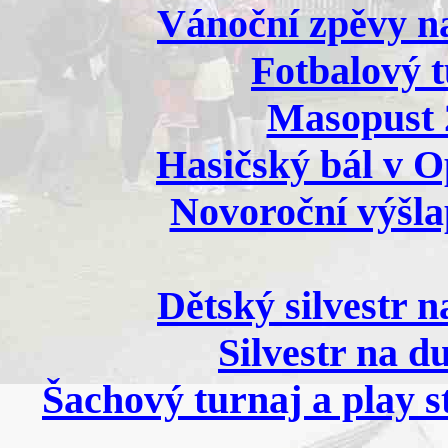
Vánoční zpěvy na
Fotbalový t
Masopust 2
Hasičský bál v Op
Novoroční výšlap
Dětský silvestr n
Silvestr na d
Šachový turnaj a play s