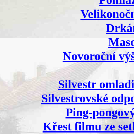
Velikonočn
Drkán
Maso
Novoroční výš
Silvestr omlad
Silvestrovské odp
Ping-pongový
Křest filmu ze se