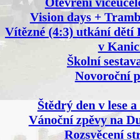
Otevření víceúčelo
Vision days + Tramb
Vítězné (4:3) utkání dětí
v Kanicí
Školní sestav
Novoroční p
Štědrý den v lese a
Vánoční zpěvy na Dup
Rozsvěcení st