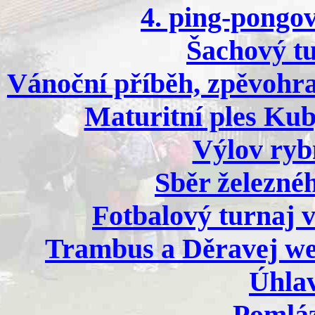
4. ping-pongov
Šachový tu
Vánoční příběh, zpěvohra
Maturitní ples Kub
Výlov ryb
Sběr železnéh
Fotbalový turnaj v
Trambus a Děravej we
Úhlav
Pomláz