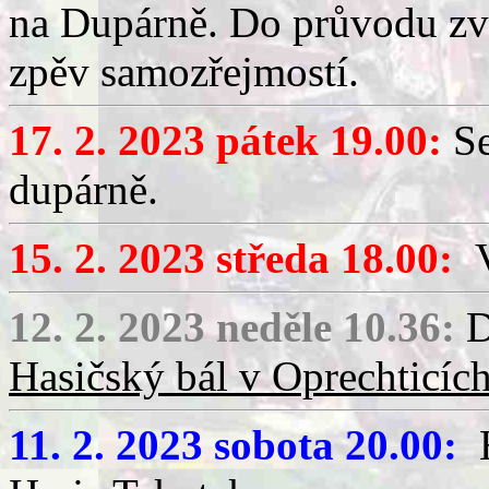
na Dupárně. Do průvodu zv
zpěv samozřejmostí.
17. 2. 2023 pátek 19.00:
Se
dupárně.
15. 2. 2023 středa 18.00:
V
12. 2. 2023 neděle 10.36:
D
Hasičský bál v Oprechticíc
11. 2. 2023 sobota 20.00:
H