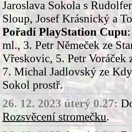
Jaroslava Sokola s Rudolfem
Sloup, Josef Krásnický a 
Pořadí PlayStation Cupu
:
ml., 3. Petr Němeček ze Sta
Vřeskovic, 5. Petr Voráček
7. Michal Jadlovský ze Kdy
Sokol prostř.
26. 12. 2023 úterý 0.27:
Do
Rozsvěcení stromečku
.