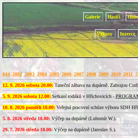
Galerie
Hasiči
Hist
Vzkazy
Inzerce
644
2002
2003
2004
2005
2006
2007
2008
2009
2010
2011
2
12. 9. 2026 sobota 20.00:
Taneční zábava na dupárně. Zahrajou Curli
5. 9. 2026 sobota 12.00:
Setkání rodáků v Hříchovicích -
PROGRA
10. 8. 2026 pondělí 18.00:
Veřejná pracovní schůze výboru SDH Hří
5. 8. 2026 středa 18.00:
Výčep na dupárně (Lubomír W.).
29. 7. 2026 středa 18.00:
Výčep na dupárně (Jaroslav S.).