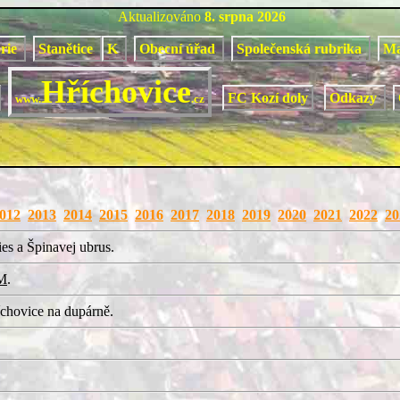
Aktualizováno
8. srpna 2026
orie
Stanětice
K
Obecní úřad
Společenská rubrika
M
Hříchovice
FC Kozí doly
Odkazy
www.
.cz
012
2013
2014
2015
2016
2017
2018
2019
2020
2021
2022
20
es a Špinavej ubrus.
M
.
chovice na dupárně.