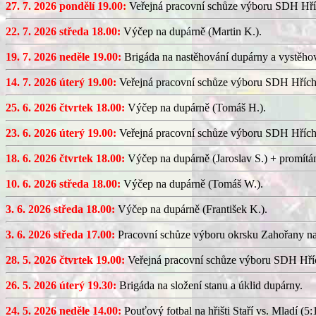
27. 7. 2026 pondělí 19.00:
Veřejná pracovní schůze výboru SDH Hří
22. 7. 2026 středa 18.00:
Výčep na dupárně (Martin K.).
19. 7. 2026 neděle 19.00:
Brigáda na nastěhování dupárny a vystěhov
14. 7. 2026 úterý 19.00:
Veřejná pracovní schůze výboru SDH Hřích
25. 6. 2026 čtvrtek 18.00:
Výčep na dupárně (Tomáš H.).
23. 6. 2026 úterý 19.00:
Veřejná pracovní schůze výboru SDH Hřích
18. 6. 2026 čtvrtek 18.00:
Výčep na dupárně (Jaroslav S.) + promítán
10. 6. 2026 středa 18.00:
Výčep na dupárně (Tomáš W.).
3. 6. 2026 středa 18.00:
Výčep na dupárně (František K.).
3. 6. 2026 středa 17.00:
Pracovní schůze výboru okrsku Zahořany n
28. 5. 2026 čtvrtek 19.00:
Veřejná pracovní schůze výboru SDH Hříc
26. 5. 2026 úterý 19.30:
Brigáda na složení stanu a úklid dupárny.
24. 5. 2026 neděle 14.00:
Pouťový fotbal na hřišti Staří vs. Mladí (5:1