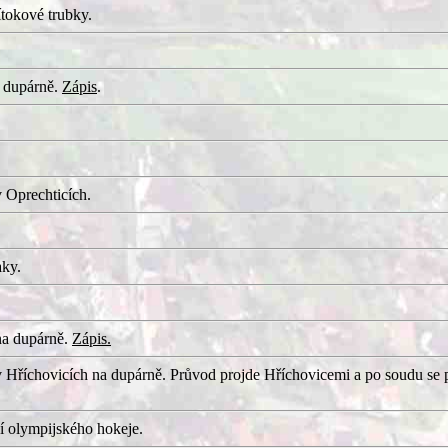
tokové trubky.
 dupárně.
Zápis
.
 Oprechticích.
aky.
na dupárně.
Zápis.
 Hříchovicích na dupárně. Průvod projde Hříchovicemi a po soudu se 
í olympijského hokeje.