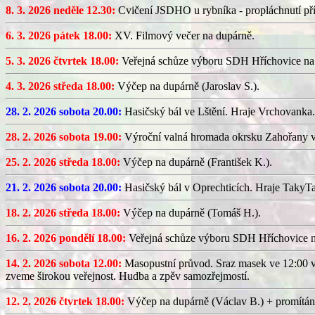
8. 3. 2026 neděle 12.30:
Cvičení JSDHO u rybníka - propláchnutí pří
6. 3. 2026 pátek 18.00:
XV. Filmový večer na dupárně.
5. 3. 2026 čtvrtek 18.00:
Veřejná schůze výboru SDH Hříchovice na
4. 3. 2026 středa 18.00:
Výčep na dupárně (Jaroslav S.).
28. 2. 2026 sobota 20.00:
Hasičský bál ve Lštění. Hraje Vrchovanka.
28. 2. 2026 sobota 19.00:
Výroční valná hromada okrsku Zahořany v
25. 2. 2026 středa 18.00:
Výčep na dupárně (František K.).
21. 2. 2026 sobota 20.00:
Hasičský bál v Oprechticích. Hraje TakyT
18. 2. 2026 středa 18.00:
Výčep na dupárně (Tomáš H.).
16. 2. 2026 pondělí 18.00:
Veřejná schůze výboru SDH Hříchovice 
14. 2. 2026 sobota 12.00:
Masopustní průvod. Sraz masek ve 12:00 v
zveme širokou veřejnost. Hudba a zpěv samozřejmostí.
12. 2. 2026 čtvrtek 18.00:
Výčep na dupárně (Václav B.) + promítán