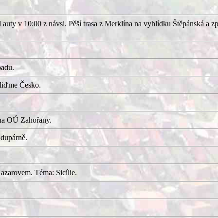
uty v 10:00 z návsi. Pěší trasa z Merklína na vyhlídku Štěpánská a z
adu.
kliďme Česko.
 na OÚ Zahořany.
 dupárně.
azarovem. Téma: Sicílie.