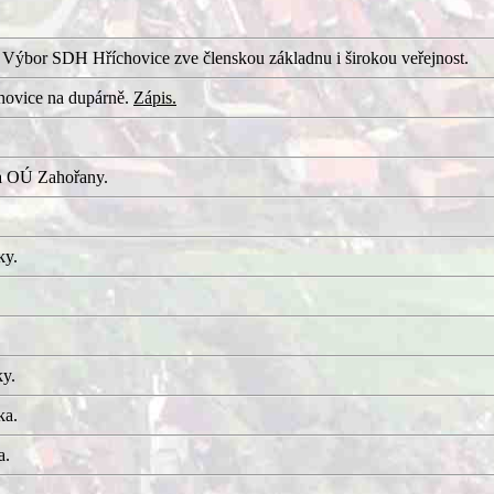
 Výbor SDH Hříchovice zve členskou základnu i širokou veřejnost.
hovice na dupárně.
Zápis.
a OÚ Zahořany.
ky.
ky.
ka.
a.