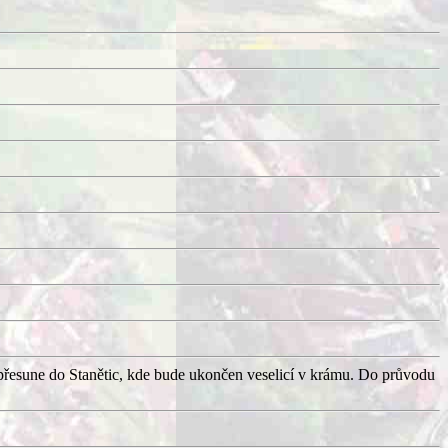
přesune do Stanětic, kde bude ukončen veselicí v krámu. Do průvodu