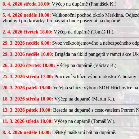
8. 4. 2026 středa 18.00:
Výčep na dupárně (František K.).
5. 4. 2026 neděle 10.00:
Velikonoční pochod okolo Merklína. Odjezd a
vhodný i pro kočárky. Po návratu bude posezení na dupárně.
2. 4. 2026 čtvrtek 18.00:
Výčep na dupárně (Tomáš H.).
29. 3. 2026 neděle 6.00:
Svoz velkoobjemového a nebezpečného odp
29. 3. 2026 neděle 10.00:
Brigáda na úklid pangejtů v rámci akce U
26. 3. 2026 čtvrtek 18.00:
Výčep na dupárně (Václav B.).
25. 3. 2026 středa 17.00:
Pracovní schůze výboru okrsku Zahořany
20. 3. 2026 pátek 19.00:
Veřejná schůze výboru SDH Hříchovice na
18. 3. 2026 středa 18.00:
Výčep na dupárně (Martin K.).
13. 3. 2026 pátek 19.00:
Beseda na dupárně s cestovatelem Petrem N
11. 3. 2026 středa 18.00:
Výčep na dupárně (Tomáš W.).
8. 3. 2026 neděle 14.00:
Dětský maškarní bál na dupárně.