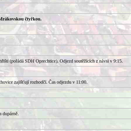
Mrákovskou čtyřkou.
išti (pořádá SDH Oprechtice). Odjezd soutěžících z návsi v 9:15.
ovice zajišťují rozhodčí. Čas odjezdu v 11:00.
a dupárně.