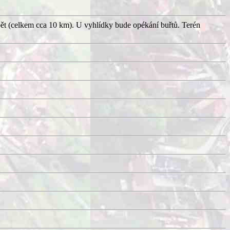
pět (celkem cca 10 km). U vyhlídky bude opékání buřtů. Terén