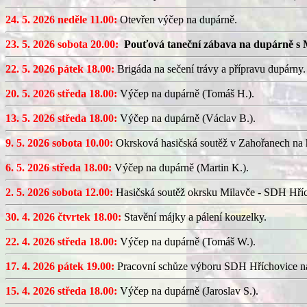
24. 5. 2026 neděle 11.00:
Otevřen výčep na dupárně.
23. 5. 2026 sobota 20.00:
Pouťová taneční zábava na dupárně s 
22. 5. 2026 pátek 18.00:
Brigáda na sečení trávy a přípravu dupárny.
20. 5. 2026 středa 18.00:
Výčep na dupárně (Tomáš H.).
13. 5. 2026 středa 18.00:
Výčep na dupárně (Václav B.).
9. 5. 2026 sobota 10.00:
Okrsková hasičská soutěž v Zahořanech na hř
6. 5. 2026 středa 18.00:
Výčep na dupárně (Martin K.).
2. 5. 2026 sobota 12.00:
Hasičská soutěž okrsku Milavče - SDH Hřích
30. 4. 2026 čtvrtek 18.00:
Stavění májky a pálení kouzelky.
22. 4. 2026 středa 18.00:
Výčep na dupárně (Tomáš W.).
17. 4. 2026 pátek 19.00:
Pracovní schůze výboru SDH Hříchovice n
15. 4. 2026 středa 18.00:
Výčep na dupárně (Jaroslav S.).