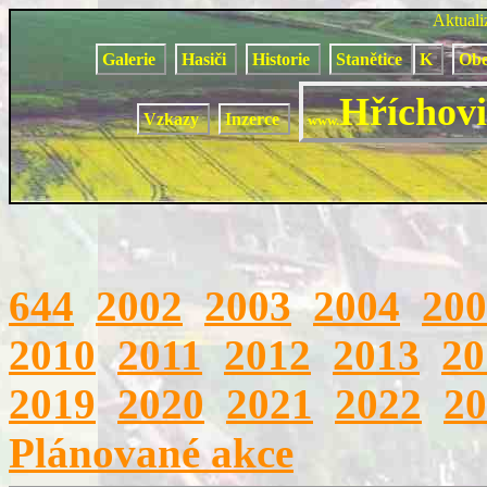
Aktual
Galerie
Hasiči
Historie
Stanětice
K
Obe
Hříchovi
Vzkazy
Inzerce
www.
644
2002
2003
2004
200
2010
2011
2012
2013
20
2019
2020
2021
2022
20
Plánované akce