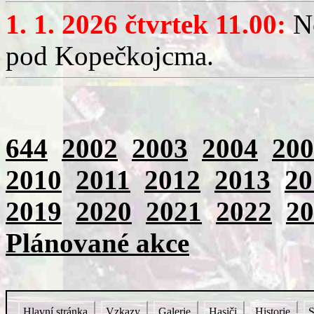
1. 1. 2026 čtvrtek 11.00:
No
pod Kopečkojcma.
644
2002
2003
2004
200
2010
2011
2012
2013
20
2019
2020
2021
2022
20
Plánované akce
Hlavní stránka
Vzkazy
Galerie
Hasiči
Historie
S