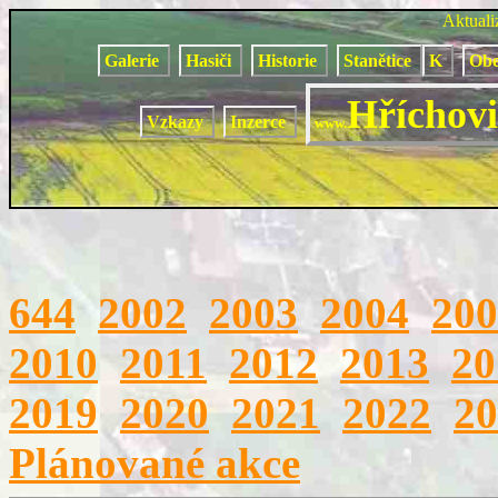
Aktual
Galerie
Hasiči
Historie
Stanětice
K
Obe
Hříchovi
Vzkazy
Inzerce
www.
644
2002
2003
2004
200
2010
2011
2012
2013
20
2019
2020
2021
2022
20
Plánované akce