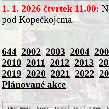
1. 1. 2026 čtvrtek 11.00:
No
pod Kopečkojcma.
644
2002
2003
2004
200
2010
2011
2012
2013
20
2019
2020
2021
2022
20
Plánované akce
Hlavní stránka
Vzkazy
Galerie
Hasiči
Historie
S