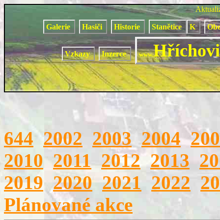
Aktual
Galerie
Hasiči
Historie
Stanětice
K
Obe
Hříchovi
Vzkazy
Inzerce
www.
644
2002
2003
2004
200
2010
2011
2012
2013
20
2019
2020
2021
2022
20
Plánované akce