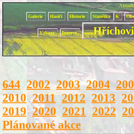
Aktual
Galerie
Hasiči
Historie
Stanětice
K
Obe
Hříchovi
Vzkazy
Inzerce
www.
644
2002
2003
2004
200
2010
2011
2012
2013
20
2019
2020
2021
2022
20
Plánované akce