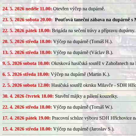
24. 5. 2026 neděle 11.00:
Otevřen výčep na dupárně.
23. 5. 2026 sobota 20.00:
Pouťová taneční zábava na dupárně s 
22. 5. 2026 pátek 18.00:
Brigáda na sečení trávy a přípravu dupárny.
20. 5. 2026 středa 18.00:
Výčep na dupárně (Tomáš H.).
13. 5. 2026 středa 18.00:
Výčep na dupárně (Václav B.).
9. 5. 2026 sobota 10.00:
Okrsková hasičská soutěž v Zahořanech na hř
6. 5. 2026 středa 18.00:
Výčep na dupárně (Martin K.).
2. 5. 2026 sobota 12.00:
Hasičská soutěž okrsku Milavče - SDH Hřích
30. 4. 2026 čtvrtek 18.00:
Stavění májky a pálení kouzelky.
22. 4. 2026 středa 18.00:
Výčep na dupárně (Tomáš W.).
17. 4. 2026 pátek 19.00:
Pracovní schůze výboru SDH Hříchovice n
15. 4. 2026 středa 18.00:
Výčep na dupárně (Jaroslav S.).