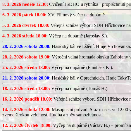
8. 3. 2026 neděle 12.30:
Cvičení JSDHO u rybníka - propláchnutí pří
6. 3. 2026 pátek 18.00:
XV. Filmový večer na dupárně.
5. 3. 2026 čtvrtek 18.00:
Veřejná schůze výboru SDH Hříchovice na
4. 3. 2026 středa 18.00:
Výčep na dupárně (Jaroslav S.).
28. 2. 2026 sobota 20.00:
Hasičský bál ve Lštění. Hraje Vrchovanka.
28. 2. 2026 sobota 19.00:
Výroční valná hromada okrsku Zahořany v
25. 2. 2026 středa 18.00:
Výčep na dupárně (František K.).
21. 2. 2026 sobota 20.00:
Hasičský bál v Oprechticích. Hraje TakyT
18. 2. 2026 středa 18.00:
Výčep na dupárně (Tomáš H.).
16. 2. 2026 pondělí 18.00:
Veřejná schůze výboru SDH Hříchovice 
14. 2. 2026 sobota 12.00:
Masopustní průvod. Sraz masek ve 12:00 v
zveme širokou veřejnost. Hudba a zpěv samozřejmostí.
12. 2. 2026 čtvrtek 18.00:
Výčep na dupárně (Václav B.) + promítán