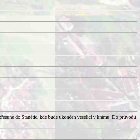
přesune do Stanětic, kde bude ukončen veselicí v krámu. Do průvodu