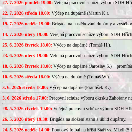
27. 7. 2026 pondělí 19.00:
Veřejná pracovní schůze výboru SDH Hří
22. 7. 2026 středa 18.00:
Výčep na dupárně (Martin K.).
19. 7. 2026 neděle 19.00:
Brigáda na nastěhování dupárny a vystěhov
14. 7. 2026 úterý 19.00:
Veřejná pracovní schůze výboru SDH Hřích
25. 6. 2026 čtvrtek 18.00:
Výčep na dupárně (Tomáš H.).
23. 6. 2026 úterý 19.00:
Veřejná pracovní schůze výboru SDH Hřích
18. 6. 2026 čtvrtek 18.00:
Výčep na dupárně (Jaroslav S.) + promítán
10. 6. 2026 středa 18.00:
Výčep na dupárně (Tomáš W.).
3. 6. 2026 středa 18.00:
Výčep na dupárně (František K.).
3. 6. 2026 středa 17.00:
Pracovní schůze výboru okrsku Zahořany n
28. 5. 2026 čtvrtek 19.00:
Veřejná pracovní schůze výboru SDH Hříc
26. 5. 2026 úterý 19.30:
Brigáda na složení stanu a úklid dupárny.
24. 5. 2026 neděle 14.00:
Pouťový fotbal na hřišti Staří vs. Mladí (5:1