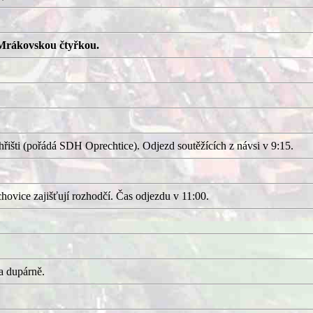
Mrákovskou čtyřkou.
išti (pořádá SDH Oprechtice). Odjezd soutěžících z návsi v 9:15.
ovice zajišťují rozhodčí. Čas odjezdu v 11:00.
a dupárně.