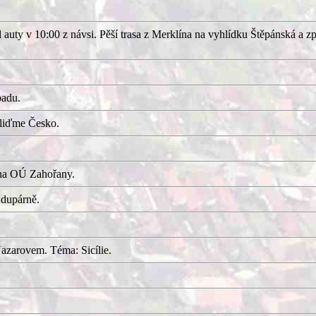
uty v 10:00 z návsi. Pěší trasa z Merklína na vyhlídku Štěpánská a z
adu.
kliďme Česko.
 na OÚ Zahořany.
 dupárně.
azarovem. Téma: Sicílie.