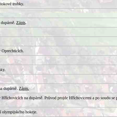
tokové trubky.
 dupárně.
Zápis
.
 Oprechticích.
aky.
na dupárně.
Zápis.
 Hříchovicích na dupárně. Průvod projde Hříchovicemi a po soudu se 
í olympijského hokeje.