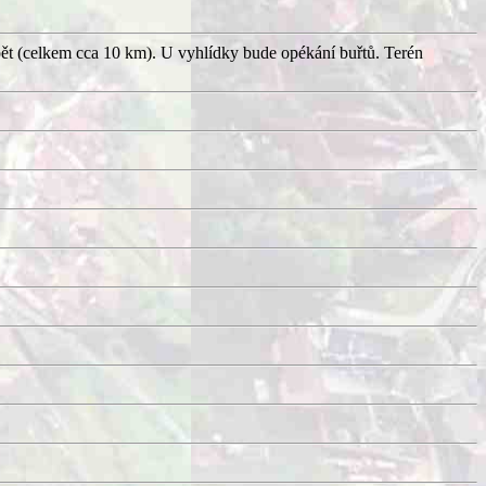
pět (celkem cca 10 km). U vyhlídky bude opékání buřtů. Terén