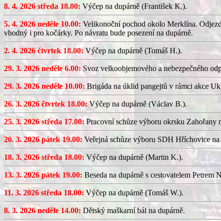
8. 4. 2026 středa 18.00:
Výčep na dupárně (František K.).
5. 4. 2026 neděle 10.00:
Velikonoční pochod okolo Merklína. Odjezd a
vhodný i pro kočárky. Po návratu bude posezení na dupárně.
2. 4. 2026 čtvrtek 18.00:
Výčep na dupárně (Tomáš H.).
29. 3. 2026 neděle 6.00:
Svoz velkoobjemového a nebezpečného odp
29. 3. 2026 neděle 10.00:
Brigáda na úklid pangejtů v rámci akce U
26. 3. 2026 čtvrtek 18.00:
Výčep na dupárně (Václav B.).
25. 3. 2026 středa 17.00:
Pracovní schůze výboru okrsku Zahořany
20. 3. 2026 pátek 19.00:
Veřejná schůze výboru SDH Hříchovice na
18. 3. 2026 středa 18.00:
Výčep na dupárně (Martin K.).
13. 3. 2026 pátek 19.00:
Beseda na dupárně s cestovatelem Petrem N
11. 3. 2026 středa 18.00:
Výčep na dupárně (Tomáš W.).
8. 3. 2026 neděle 14.00:
Dětský maškarní bál na dupárně.