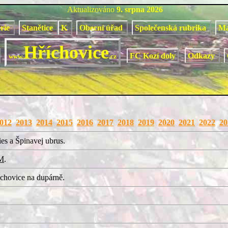
Aktualizováno
9. srpna 2026
orie
Stanětice
K
Obecní úřad
Společenská rubrika
M
Hříchovice
FC Kozí doly
Odkazy
www.
.cz
012
2013
2014
2015
2016
2017
2018
2019
2020
2021
2022
20
es a Špinavej ubrus.
M
.
chovice na dupárně.