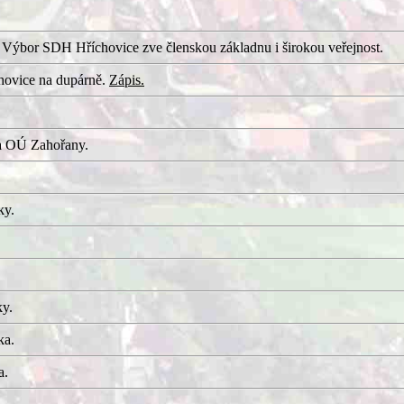
 Výbor SDH Hříchovice zve členskou základnu i širokou veřejnost.
hovice na dupárně.
Zápis.
a OÚ Zahořany.
ky.
ky.
ka.
a.