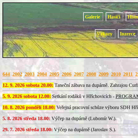
Galerie
Hasiči
Hist
Vzkazy
Inzerce
644
2002
2003
2004
2005
2006
2007
2008
2009
2010
2011
2
12. 9. 2026 sobota 20.00:
Taneční zábava na dupárně. Zahrajou Curli
5. 9. 2026 sobota 12.00:
Setkání rodáků v Hříchovicích -
PROGRA
10. 8. 2026 pondělí 18.00:
Veřejná pracovní schůze výboru SDH Hří
5. 8. 2026 středa 18.00:
Výčep na dupárně (Lubomír W.).
29. 7. 2026 středa 18.00:
Výčep na dupárně (Jaroslav S.).