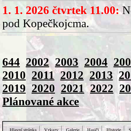
1. 1. 2026 čtvrtek 11.00:
No
pod Kopečkojcma.
644
2002
2003
2004
200
2010
2011
2012
2013
20
2019
2020
2021
2022
20
Plánované akce
Hlavní stránka
Vzkazy
Galerie
Hasiči
Historie
S