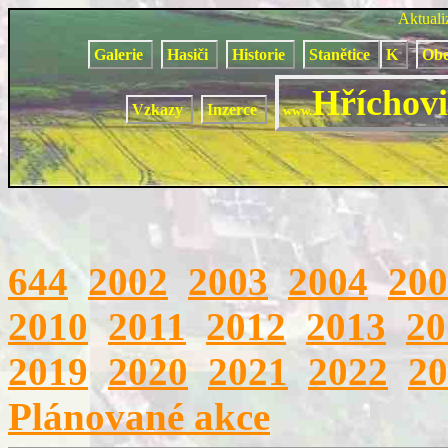
Aktual
Galerie
Hasiči
Historie
Stanětice
K
Obe
Hříchovi
Vzkazy
Inzerce
www.
644
2002
2003
2004
200
2010
2011
2012
2013
20
2019
2020
2021
2022
20
Plánované akce