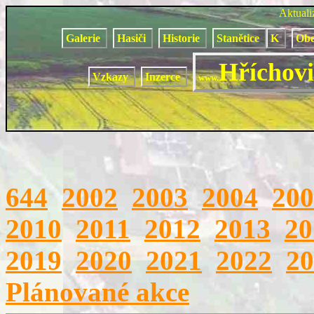
Aktual
Galerie
Hasiči
Historie
Stanětice
K
Obe
Hříchovi
Vzkazy
Inzerce
www.
644
2002
2003
2004
200
2010
2011
2012
2013
20
2019
2020
2021
2022
20
Plánované akce