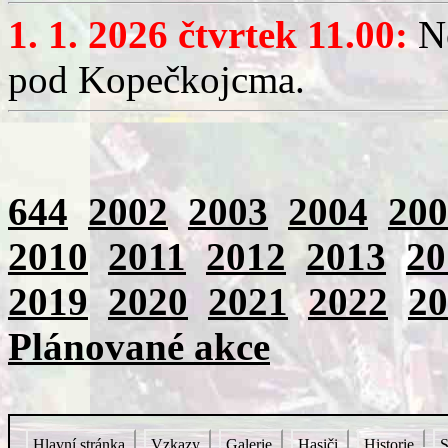
1. 1. 2026 čtvrtek 11.00:
No
pod Kopečkojcma.
644
2002
2003
2004
200
2010
2011
2012
2013
20
2019
2020
2021
2022
20
Plánované akce
Hlavní stránka
Vzkazy
Galerie
Hasiči
Historie
S