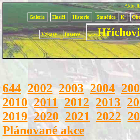
Aktual
Galerie
Hasiči
Historie
Stanětice
K
Obe
Hříchovi
Vzkazy
Inzerce
www.
644
2002
2003
2004
200
2010
2011
2012
2013
20
2019
2020
2021
2022
20
Plánované akce