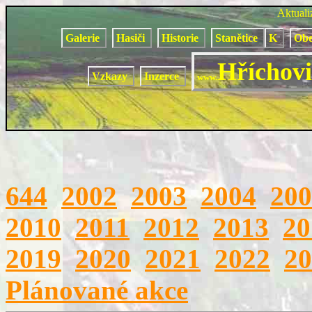
Aktual
Galerie
Hasiči
Historie
Stanětice
K
Obe
Hříchovi
Vzkazy
Inzerce
www.
644
2002
2003
2004
200
2010
2011
2012
2013
20
2019
2020
2021
2022
20
Plánované akce