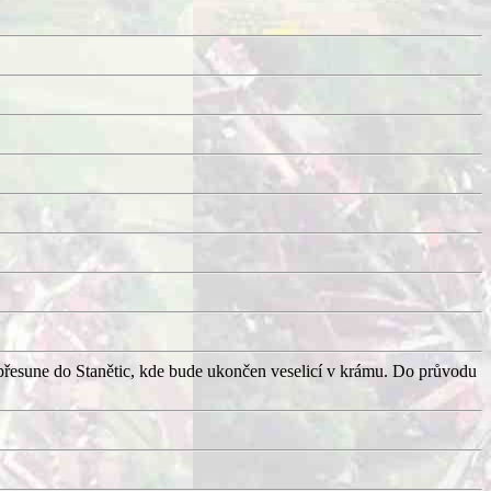
přesune do Stanětic, kde bude ukončen veselicí v krámu. Do průvodu