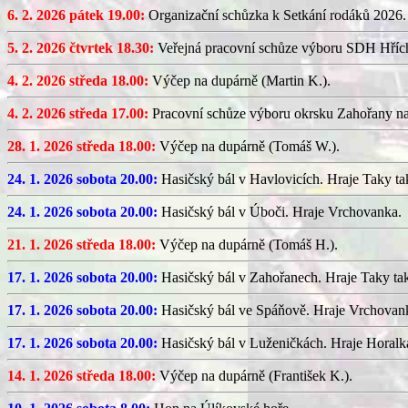
6. 2. 2026 pátek 19.00:
Organizační schůzka k Setkání rodáků 2026.
5. 2. 2026 čtvrtek 18.30:
Veřejná pracovní schůze výboru SDH Hříc
4. 2. 2026 středa 18.00:
Výčep na dupárně (Martin K.).
4. 2. 2026 středa 17.00:
Pracovní schůze výboru okrsku Zahořany n
28. 1. 2026 středa 18.00:
Výčep na dupárně (Tomáš W.).
24. 1. 2026 sobota 20.00:
Hasičský bál v Havlovicích. Hraje Taky ta
24. 1. 2026 sobota 20.00:
Hasičský bál v Úboči. Hraje Vrchovanka.
21. 1. 2026 středa 18.00:
Výčep na dupárně (Tomáš H.).
17. 1. 2026 sobota 20.00:
Hasičský bál v Zahořanech. Hraje Taky ta
17. 1. 2026 sobota 20.00:
Hasičský bál ve Spáňově. Hraje Vrchovan
17. 1. 2026 sobota 20.00:
Hasičský bál v Luženičkách. Hraje Horalk
14. 1. 2026 středa 18.00:
Výčep na dupárně (František K.).