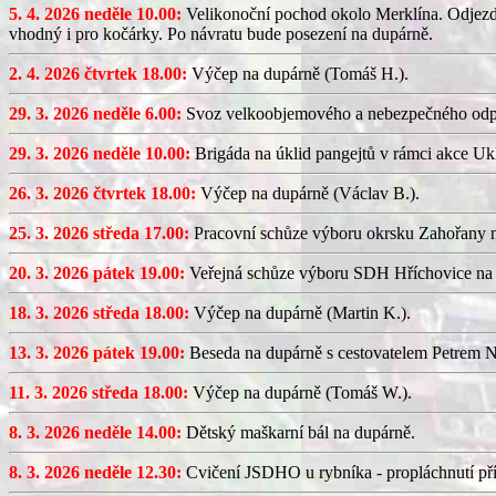
5. 4. 2026 neděle 10.00:
Velikonoční pochod okolo Merklína. Odjezd a
vhodný i pro kočárky. Po návratu bude posezení na dupárně.
2. 4. 2026 čtvrtek 18.00:
Výčep na dupárně (Tomáš H.).
29. 3. 2026 neděle 6.00:
Svoz velkoobjemového a nebezpečného odp
29. 3. 2026 neděle 10.00:
Brigáda na úklid pangejtů v rámci akce U
26. 3. 2026 čtvrtek 18.00:
Výčep na dupárně (Václav B.).
25. 3. 2026 středa 17.00:
Pracovní schůze výboru okrsku Zahořany
20. 3. 2026 pátek 19.00:
Veřejná schůze výboru SDH Hříchovice na
18. 3. 2026 středa 18.00:
Výčep na dupárně (Martin K.).
13. 3. 2026 pátek 19.00:
Beseda na dupárně s cestovatelem Petrem N
11. 3. 2026 středa 18.00:
Výčep na dupárně (Tomáš W.).
8. 3. 2026 neděle 14.00:
Dětský maškarní bál na dupárně.
8. 3. 2026 neděle 12.30:
Cvičení JSDHO u rybníka - propláchnutí pří