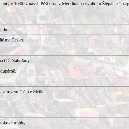
uty v 10:00 z návsi. Pěší trasa z Merklína na vyhlídku Štěpánská a z
adu.
kliďme Česko.
 na OÚ Zahořany.
 dupárně.
azarovem. Téma: Sicílie.
tokové trubky.