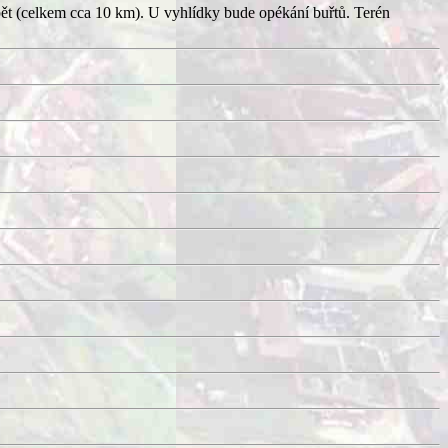
pět (celkem cca 10 km). U vyhlídky bude opékání buřtů. Terén