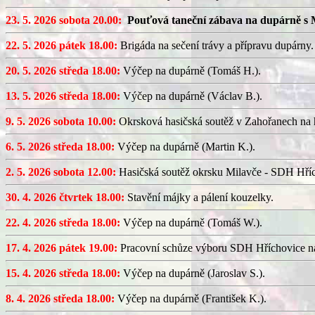
23. 5. 2026 sobota 20.00:
Pouťová taneční zábava na dupárně s 
22. 5. 2026 pátek 18.00:
Brigáda na sečení trávy a přípravu dupárny.
20. 5. 2026 středa 18.00:
Výčep na dupárně (Tomáš H.).
13. 5. 2026 středa 18.00:
Výčep na dupárně (Václav B.).
9. 5. 2026 sobota 10.00:
Okrsková hasičská soutěž v Zahořanech na hř
6. 5. 2026 středa 18.00:
Výčep na dupárně (Martin K.).
2. 5. 2026 sobota 12.00:
Hasičská soutěž okrsku Milavče - SDH Hřích
30. 4. 2026 čtvrtek 18.00:
Stavění májky a pálení kouzelky.
22. 4. 2026 středa 18.00:
Výčep na dupárně (Tomáš W.).
17. 4. 2026 pátek 19.00:
Pracovní schůze výboru SDH Hříchovice n
15. 4. 2026 středa 18.00:
Výčep na dupárně (Jaroslav S.).
8. 4. 2026 středa 18.00:
Výčep na dupárně (František K.).