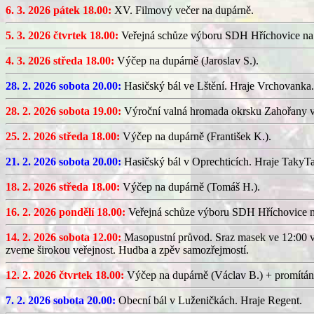
6. 3. 2026 pátek 18.00:
XV. Filmový večer na dupárně.
5. 3. 2026 čtvrtek 18.00:
Veřejná schůze výboru SDH Hříchovice na
4. 3. 2026 středa 18.00:
Výčep na dupárně (Jaroslav S.).
28. 2. 2026 sobota 20.00:
Hasičský bál ve Lštění. Hraje Vrchovanka.
28. 2. 2026 sobota 19.00:
Výroční valná hromada okrsku Zahořany v
25. 2. 2026 středa 18.00:
Výčep na dupárně (František K.).
21. 2. 2026 sobota 20.00:
Hasičský bál v Oprechticích. Hraje TakyT
18. 2. 2026 středa 18.00:
Výčep na dupárně (Tomáš H.).
16. 2. 2026 pondělí 18.00:
Veřejná schůze výboru SDH Hříchovice 
14. 2. 2026 sobota 12.00:
Masopustní průvod. Sraz masek ve 12:00 v
zveme širokou veřejnost. Hudba a zpěv samozřejmostí.
12. 2. 2026 čtvrtek 18.00:
Výčep na dupárně (Václav B.) + promítán
7. 2. 2026 sobota 20.00:
Obecní bál v Luženičkách. Hraje Regent.