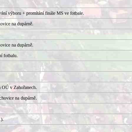
ání výboru + promítání finále MS ve fotbale.
ovice na dupárně.
ovice na dupárně.
í fotbalu.
a OÚ v Zahořanech.
hovice na dupárně.
).