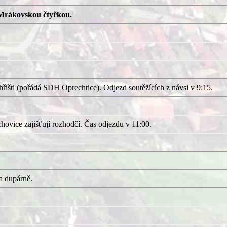
Mrákovskou čtyřkou.
išti (pořádá SDH Oprechtice). Odjezd soutěžících z návsi v 9:15.
ovice zajišťují rozhodčí. Čas odjezdu v 11:00.
a dupárně.