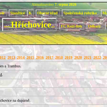
Aktualizováno
7. srpna 2026
orie
Stanětice
K
Obecní úřad
Společenská rubrika
M
Hříchovice
FC Kozí doly
Odkazy
www.
.cz
012
2013
2014
2015
2016
2017
2018
2019
2020
2021
2022
20
ies a Trambus.
M
.
chovice na dupárně.