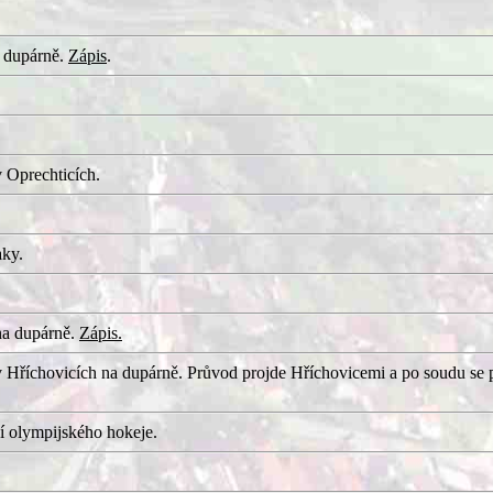
 dupárně.
Zápis
.
 Oprechticích.
aky.
na dupárně.
Zápis.
 Hříchovicích na dupárně. Průvod projde Hříchovicemi a po soudu se 
í olympijského hokeje.