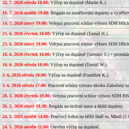
22. 7. 2026 středa 18.00:
Výčep na dupárně (Martin K.).
19. 7. 2026 neděle 19.00:
Brigáda na nastěhování dupárny a vystěhov
14. 7. 2026 úterý 19.00:
Veřejná pracovní schůze výboru SDH Hřích
25. 6. 2026 čtvrtek 18.00:
Výčep na dupárně (Tomáš H.).
23. 6. 2026 úterý 19.00:
Veřejná pracovní schůze výboru SDH Hřích
18. 6. 2026 čtvrtek 18.00:
Výčep na dupárně (Jaroslav S.) + promítán
10. 6. 2026 středa 18.00:
Výčep na dupárně (Tomáš W.).
3. 6. 2026 středa 18.00:
Výčep na dupárně (František K.).
3. 6. 2026 středa 17.00:
Pracovní schůze výboru okrsku Zahořany n
28. 5. 2026 čtvrtek 19.00:
Veřejná pracovní schůze výboru SDH Hříc
26. 5. 2026 úterý 19.30:
Brigáda na složení stanu a úklid dupárny.
24. 5. 2026 neděle 14.00:
Pouťový fotbal na hřišti Staří vs. Mladí (5:1
24. 5. 2026 neděle 11.00:
Otevřen výčep na dupárně.