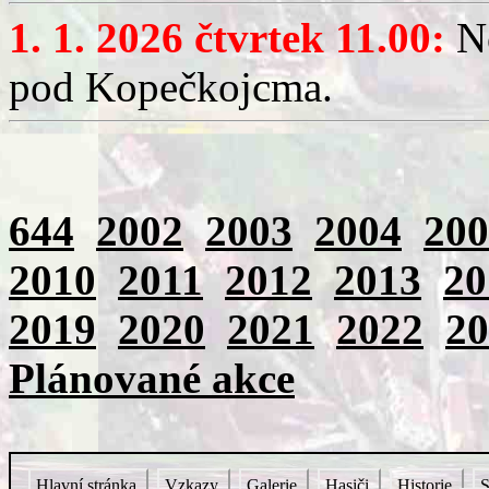
1. 1. 2026 čtvrtek 11.00:
No
pod Kopečkojcma.
644
2002
2003
2004
200
2010
2011
2012
2013
20
2019
2020
2021
2022
20
Plánované akce
Hlavní stránka
Vzkazy
Galerie
Hasiči
Historie
S