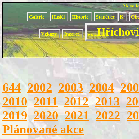
Aktuali
Galerie
Hasiči
Historie
Stanětice
K
Obe
Hříchovi
Vzkazy
Inzerce
www.
644
2002
2003
2004
200
2010
2011
2012
2013
20
2019
2020
2021
2022
20
Plánované akce