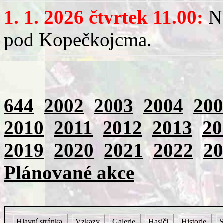
1. 1. 2026 čtvrtek 11.00:
No
pod Kopečkojcma.
644
2002
2003
2004
200
2010
2011
2012
2013
20
2019
2020
2021
2022
20
Plánované akce
Hlavní stránka
Vzkazy
Galerie
Hasiči
Historie
S