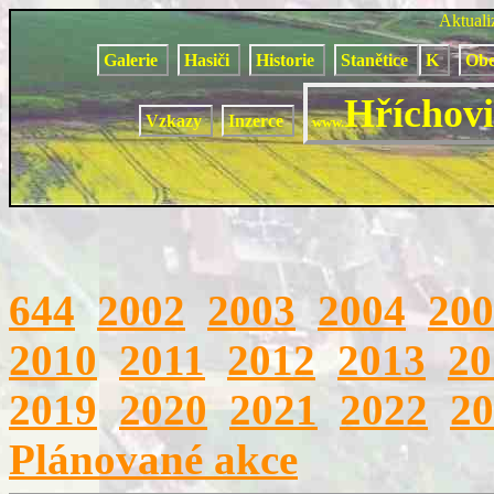
Aktual
Galerie
Hasiči
Historie
Stanětice
K
Obe
Hříchovi
Vzkazy
Inzerce
www.
644
2002
2003
2004
200
2010
2011
2012
2013
20
2019
2020
2021
2022
20
Plánované akce