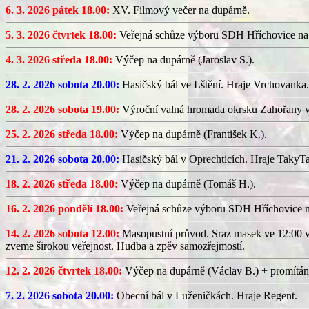
6. 3. 2026 pátek 18.00:
XV. Filmový večer na dupárně.
5. 3. 2026 čtvrtek 18.00:
Veřejná schůze výboru SDH Hříchovice na
4. 3. 2026 středa 18.00:
Výčep na dupárně (Jaroslav S.).
28. 2. 2026 sobota 20.00:
Hasičský bál ve Lštění. Hraje Vrchovanka.
28. 2. 2026 sobota 19.00:
Výroční valná hromada okrsku Zahořany v
25. 2. 2026 středa 18.00:
Výčep na dupárně (František K.).
21. 2. 2026 sobota 20.00:
Hasičský bál v Oprechticích. Hraje TakyT
18. 2. 2026 středa 18.00:
Výčep na dupárně (Tomáš H.).
16. 2. 2026 pondělí 18.00:
Veřejná schůze výboru SDH Hříchovice 
14. 2. 2026 sobota 12.00:
Masopustní průvod. Sraz masek ve 12:00 v
zveme širokou veřejnost. Hudba a zpěv samozřejmostí.
12. 2. 2026 čtvrtek 18.00:
Výčep na dupárně (Václav B.) + promítán
7. 2. 2026 sobota 20.00:
Obecní bál v Luženičkách. Hraje Regent.