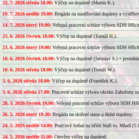
22. 7. 2026 středa 18.00:
Výčep na dupárně (Martin K.).
19. 7. 2026 neděle 19.00:
Brigáda na nastěhování dupárny a vystěhov
14. 7. 2026 úterý 19.00:
Veřejná pracovní schůze výboru SDH Hřích
25. 6. 2026 čtvrtek 18.00:
Výčep na dupárně (Tomáš H.).
23. 6. 2026 úterý 19.00:
Veřejná pracovní schůze výboru SDH Hřích
18. 6. 2026 čtvrtek 18.00:
Výčep na dupárně (Jaroslav S.) + promítán
10. 6. 2026 středa 18.00:
Výčep na dupárně (Tomáš W.).
3. 6. 2026 středa 18.00:
Výčep na dupárně (František K.).
3. 6. 2026 středa 17.00:
Pracovní schůze výboru okrsku Zahořany n
28. 5. 2026 čtvrtek 19.00:
Veřejná pracovní schůze výboru SDH Hříc
26. 5. 2026 úterý 19.30:
Brigáda na složení stanu a úklid dupárny.
24. 5. 2026 neděle 14.00:
Pouťový fotbal na hřišti Staří vs. Mladí (5:1
24. 5. 2026 neděle 11.00:
Otevřen výčep na dupárně.