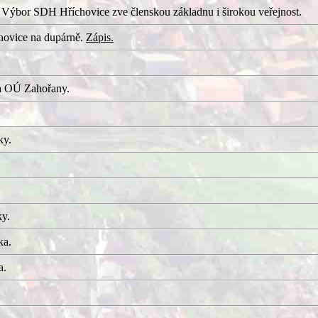
 Výbor SDH Hříchovice zve členskou základnu i širokou veřejnost.
hovice na dupárně.
Zápis.
a OÚ Zahořany.
ky.
ky.
ka.
a.