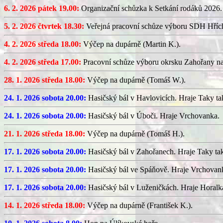
6. 2. 2026 pátek 19.00:
Organizační schůzka k Setkání rodáků 2026.
5. 2. 2026 čtvrtek 18.30:
Veřejná pracovní schůze výboru SDH Hříc
4. 2. 2026 středa 18.00:
Výčep na dupárně (Martin K.).
4. 2. 2026 středa 17.00:
Pracovní schůze výboru okrsku Zahořany n
28. 1. 2026 středa 18.00:
Výčep na dupárně (Tomáš W.).
24. 1. 2026 sobota 20.00:
Hasičský bál v Havlovicích. Hraje Taky ta
24. 1. 2026 sobota 20.00:
Hasičský bál v Úboči. Hraje Vrchovanka.
21. 1. 2026 středa 18.00:
Výčep na dupárně (Tomáš H.).
17. 1. 2026 sobota 20.00:
Hasičský bál v Zahořanech. Hraje Taky ta
17. 1. 2026 sobota 20.00:
Hasičský bál ve Spáňově. Hraje Vrchovan
17. 1. 2026 sobota 20.00:
Hasičský bál v Luženičkách. Hraje Horalk
14. 1. 2026 středa 18.00:
Výčep na dupárně (František K.).