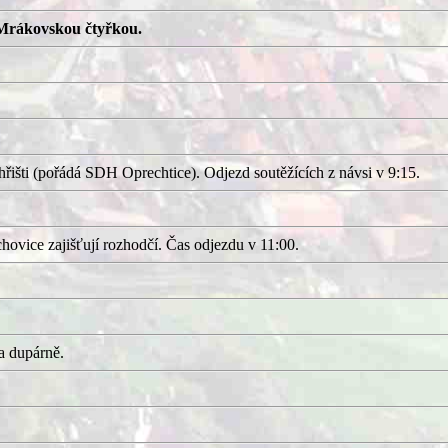
Mrákovskou čtyřkou.
išti (pořádá SDH Oprechtice). Odjezd soutěžících z návsi v 9:15.
ovice zajišťují rozhodčí. Čas odjezdu v 11:00.
a dupárně.