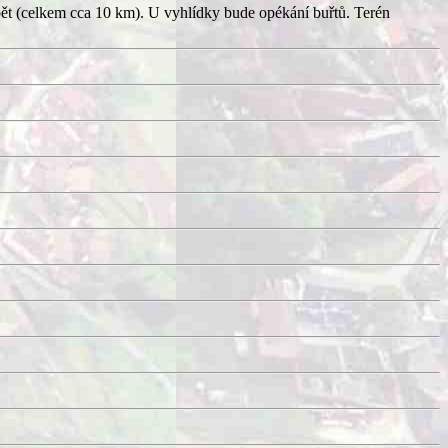
pět (celkem cca 10 km). U vyhlídky bude opékání buřtů. Terén