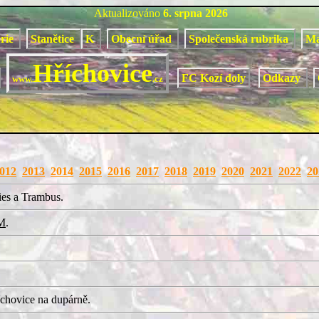
Aktualizováno
6. srpna 2026
orie
Stanětice
K
Obecní úřad
Společenská rubrika
M
Hříchovice
FC Kozí doly
Odkazy
www.
.cz
012
2013
2014
2015
2016
2017
2018
2019
2020
2021
2022
20
ies a Trambus.
M
.
chovice na dupárně.