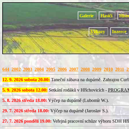
Galerie
Hasiči
Hist
Vzkazy
Inzerce
644
2002
2003
2004
2005
2006
2007
2008
2009
2010
2011
2
12. 9. 2026 sobota 20.00:
Taneční zábava na dupárně. Zahrajou Curl
5. 9. 2026 sobota 12.00:
Setkání rodáků v Hříchovicích -
PROGRA
5. 8. 2026 středa 18.00:
Výčep na dupárně (Lubomír W.).
29. 7. 2026 středa 18.00:
Výčep na dupárně (Jaroslav S.).
27. 7. 2026 pondělí 19.00:
Veřejná pracovní schůze výboru SDH Hří