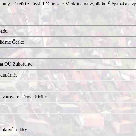
uty v 10:00 z návsi. Pěší trasa z Merklína na vyhlídku Štěpánská a z
adu.
kliďme Česko.
 na OÚ Zahořany.
 dupárně.
azarovem. Téma: Sicílie.
tokové trubky.