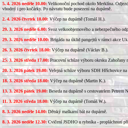
5. 4. 2026 neděle 10.00:
Velikonoční pochod okolo Merklína. Odjezd a
vhodný i pro kočárky. Po návratu bude posezení na dupárně.
2. 4. 2026 čtvrtek 18.00:
Výčep na dupárně (Tomáš H.).
29. 3. 2026 neděle 6.00:
Svoz velkoobjemového a nebezpečného odp
29. 3. 2026 neděle 10.00:
Brigáda na úklid pangejtů v rámci akce U
26. 3. 2026 čtvrtek 18.00:
Výčep na dupárně (Václav B.).
25. 3. 2026 středa 17.00:
Pracovní schůze výboru okrsku Zahořany
20. 3. 2026 pátek 19.00:
Veřejná schůze výboru SDH Hříchovice na
18. 3. 2026 středa 18.00:
Výčep na dupárně (Martin K.).
13. 3. 2026 pátek 19.00:
Beseda na dupárně s cestovatelem Petrem N
11. 3. 2026 středa 18.00:
Výčep na dupárně (Tomáš W.).
8. 3. 2026 neděle 14.00:
Dětský maškarní bál na dupárně.
8. 3. 2026 neděle 12.30:
Cvičení JSDHO u rybníka - propláchnutí pří