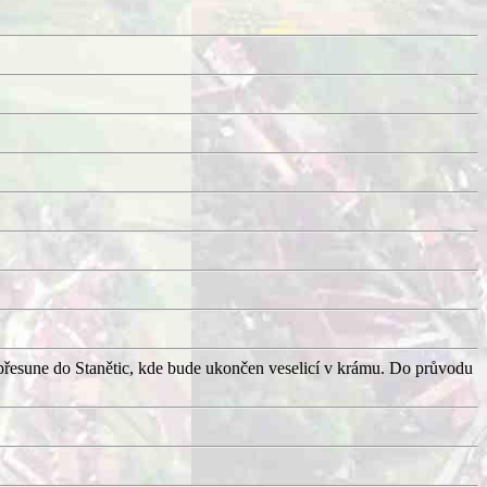
přesune do Stanětic, kde bude ukončen veselicí v krámu. Do průvodu