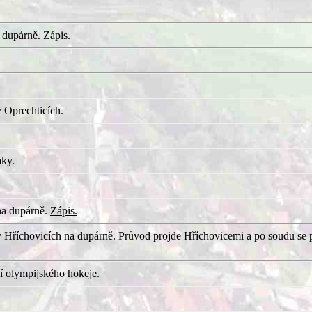
 dupárně.
Zápis
.
 Oprechticích.
aky.
na dupárně.
Zápis.
 Hříchovicích na dupárně. Průvod projde Hříchovicemi a po soudu se 
í olympijského hokeje.