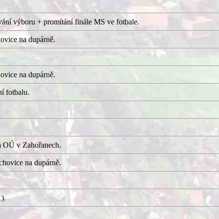
ání výboru + promítání finále MS ve fotbale.
ovice na dupárně.
ovice na dupárně.
í fotbalu.
a OÚ v Zahořanech.
hovice na dupárně.
).