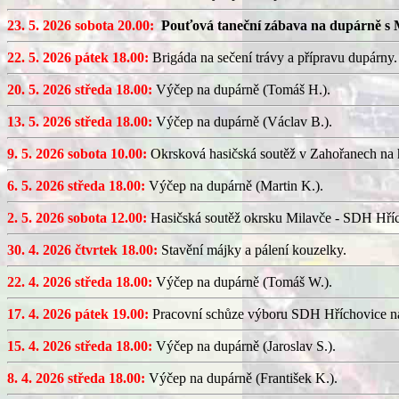
23. 5. 2026 sobota 20.00:
Pouťová taneční zábava na dupárně s 
22. 5. 2026 pátek 18.00:
Brigáda na sečení trávy a přípravu dupárny.
20. 5. 2026 středa 18.00:
Výčep na dupárně (Tomáš H.).
13. 5. 2026 středa 18.00:
Výčep na dupárně (Václav B.).
9. 5. 2026 sobota 10.00:
Okrsková hasičská soutěž v Zahořanech na hř
6. 5. 2026 středa 18.00:
Výčep na dupárně (Martin K.).
2. 5. 2026 sobota 12.00:
Hasičská soutěž okrsku Milavče - SDH Hřích
30. 4. 2026 čtvrtek 18.00:
Stavění májky a pálení kouzelky.
22. 4. 2026 středa 18.00:
Výčep na dupárně (Tomáš W.).
17. 4. 2026 pátek 19.00:
Pracovní schůze výboru SDH Hříchovice n
15. 4. 2026 středa 18.00:
Výčep na dupárně (Jaroslav S.).
8. 4. 2026 středa 18.00:
Výčep na dupárně (František K.).