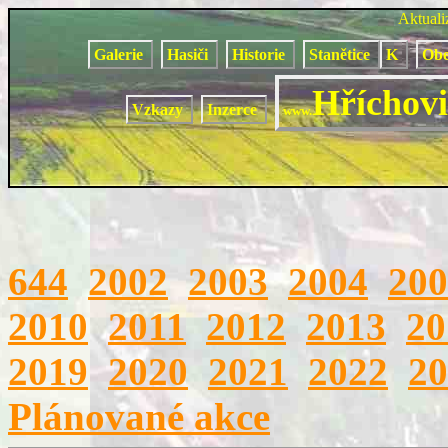
Aktual
Galerie
Hasiči
Historie
Stanětice
K
Obe
Hříchovi
Vzkazy
Inzerce
www.
644
2002
2003
2004
200
2010
2011
2012
2013
20
2019
2020
2021
2022
20
Plánované akce