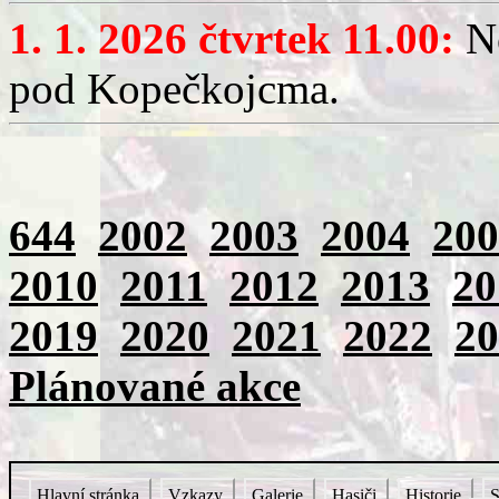
1. 1. 2026 čtvrtek 11.00:
No
pod Kopečkojcma.
644
2002
2003
2004
200
2010
2011
2012
2013
20
2019
2020
2021
2022
20
Plánované akce
Hlavní stránka
Vzkazy
Galerie
Hasiči
Historie
S