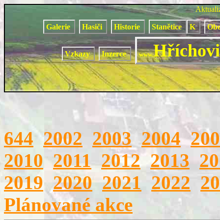
Aktual
Galerie
Hasiči
Historie
Stanětice
K
Obe
Hříchovi
Vzkazy
Inzerce
www.
644
2002
2003
2004
200
2010
2011
2012
2013
20
2019
2020
2021
2022
20
Plánované akce