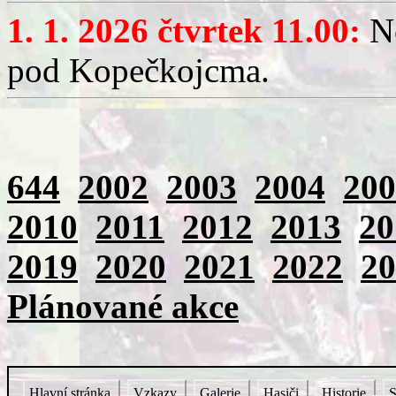
1. 1. 2026 čtvrtek 11.00:
No
pod Kopečkojcma.
644
2002
2003
2004
200
2010
2011
2012
2013
20
2019
2020
2021
2022
20
Plánované akce
Hlavní stránka
Vzkazy
Galerie
Hasiči
Historie
S