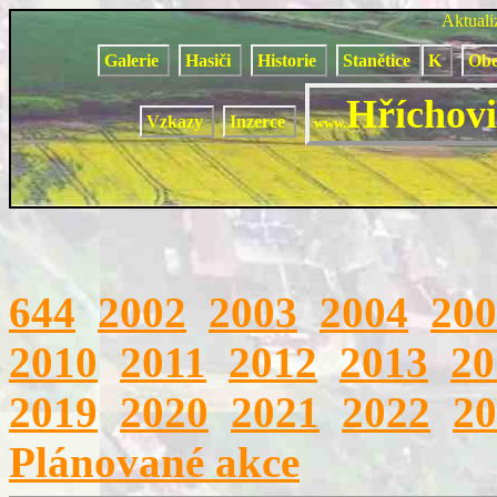
Aktual
Galerie
Hasiči
Historie
Stanětice
K
Obe
Hříchovi
Vzkazy
Inzerce
www.
644
2002
2003
2004
200
2010
2011
2012
2013
20
2019
2020
2021
2022
20
Plánované akce