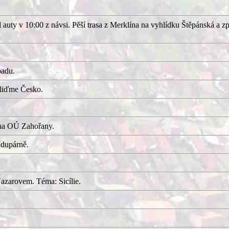
uty v 10:00 z návsi. Pěší trasa z Merklína na vyhlídku Štěpánská a z
adu.
kliďme Česko.
 na OÚ Zahořany.
 dupárně.
azarovem. Téma: Sicílie.