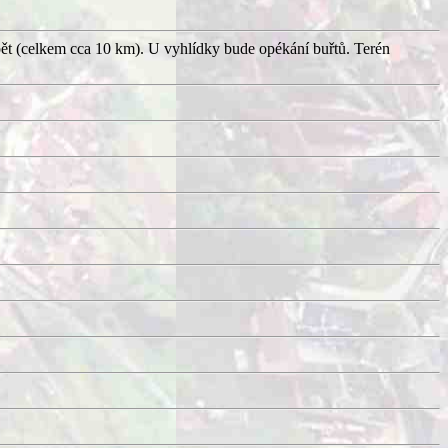
pět (celkem cca 10 km). U vyhlídky bude opékání buřtů. Terén