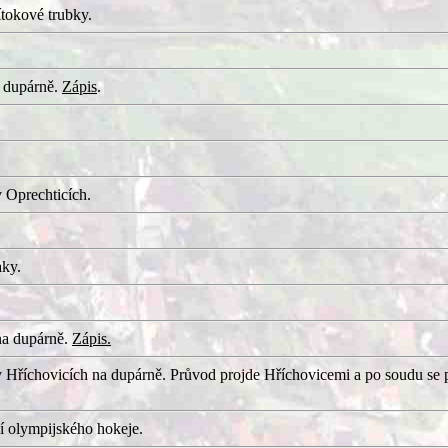
tokové trubky.
 dupárně.
Zápis
.
 Oprechticích.
aky.
na dupárně.
Zápis.
 Hříchovicích na dupárně. Průvod projde Hříchovicemi a po soudu se 
í olympijského hokeje.