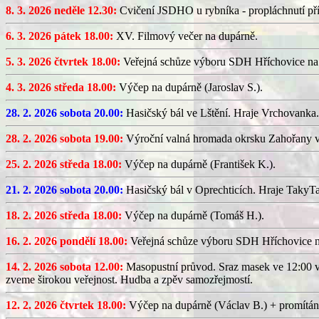
8. 3. 2026 neděle 12.30:
Cvičení JSDHO u rybníka - propláchnutí pří
6. 3. 2026 pátek 18.00:
XV. Filmový večer na dupárně.
5. 3. 2026 čtvrtek 18.00:
Veřejná schůze výboru SDH Hříchovice na
4. 3. 2026 středa 18.00:
Výčep na dupárně (Jaroslav S.).
28. 2. 2026 sobota 20.00:
Hasičský bál ve Lštění. Hraje Vrchovanka.
28. 2. 2026 sobota 19.00:
Výroční valná hromada okrsku Zahořany v
25. 2. 2026 středa 18.00:
Výčep na dupárně (František K.).
21. 2. 2026 sobota 20.00:
Hasičský bál v Oprechticích. Hraje TakyT
18. 2. 2026 středa 18.00:
Výčep na dupárně (Tomáš H.).
16. 2. 2026 pondělí 18.00:
Veřejná schůze výboru SDH Hříchovice 
14. 2. 2026 sobota 12.00:
Masopustní průvod. Sraz masek ve 12:00 v
zveme širokou veřejnost. Hudba a zpěv samozřejmostí.
12. 2. 2026 čtvrtek 18.00:
Výčep na dupárně (Václav B.) + promítán