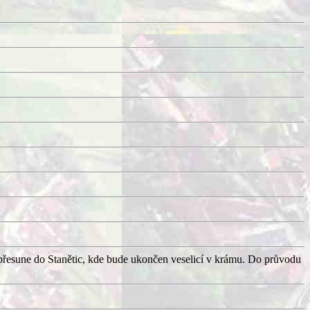
přesune do Stanětic, kde bude ukončen veselicí v krámu. Do průvodu