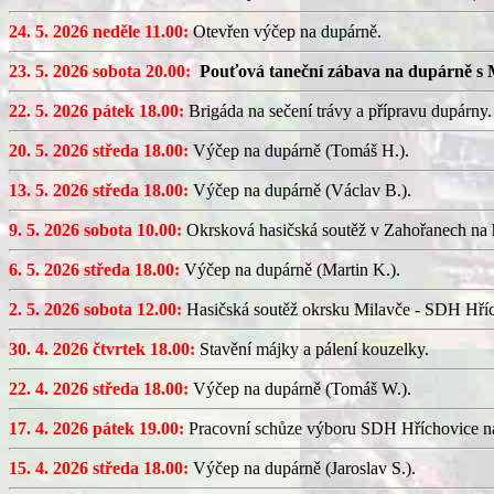
24. 5. 2026 neděle 11.00:
Otevřen výčep na dupárně.
23. 5. 2026 sobota 20.00:
Pouťová taneční zábava na dupárně s 
22. 5. 2026 pátek 18.00:
Brigáda na sečení trávy a přípravu dupárny.
20. 5. 2026 středa 18.00:
Výčep na dupárně (Tomáš H.).
13. 5. 2026 středa 18.00:
Výčep na dupárně (Václav B.).
9. 5. 2026 sobota 10.00:
Okrsková hasičská soutěž v Zahořanech na hř
6. 5. 2026 středa 18.00:
Výčep na dupárně (Martin K.).
2. 5. 2026 sobota 12.00:
Hasičská soutěž okrsku Milavče - SDH Hřích
30. 4. 2026 čtvrtek 18.00:
Stavění májky a pálení kouzelky.
22. 4. 2026 středa 18.00:
Výčep na dupárně (Tomáš W.).
17. 4. 2026 pátek 19.00:
Pracovní schůze výboru SDH Hříchovice n
15. 4. 2026 středa 18.00:
Výčep na dupárně (Jaroslav S.).