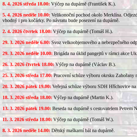
8. 4. 2026 středa 18.00:
Výčep na dupárně (František K.).
5. 4. 2026 neděle 10.00:
Velikonoční pochod okolo Merklína. Odjezd a
vhodný i pro kočárky. Po návratu bude posezení na dupárně.
2. 4. 2026 čtvrtek 18.00:
Výčep na dupárně (Tomáš H.).
29. 3. 2026 neděle 6.00:
Svoz velkoobjemového a nebezpečného odp
29. 3. 2026 neděle 10.00:
Brigáda na úklid pangejtů v rámci akce U
26. 3. 2026 čtvrtek 18.00:
Výčep na dupárně (Václav B.).
25. 3. 2026 středa 17.00:
Pracovní schůze výboru okrsku Zahořany
20. 3. 2026 pátek 19.00:
Veřejná schůze výboru SDH Hříchovice na
18. 3. 2026 středa 18.00:
Výčep na dupárně (Martin K.).
13. 3. 2026 pátek 19.00:
Beseda na dupárně s cestovatelem Petrem N
11. 3. 2026 středa 18.00:
Výčep na dupárně (Tomáš W.).
8. 3. 2026 neděle 14.00:
Dětský maškarní bál na dupárně.