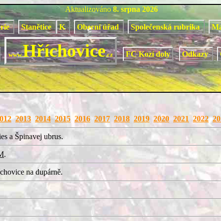
Aktualizováno
8. srpna 2026
orie
Stanětice
K
Obecní úřad
Společenská rubrika
M
Hříchovice
FC Kozí doly
Odkazy
www.
.cz
012
2013
2014
2015
2016
2017
2018
2019
2020
2021
2022
20
es a Špinavej ubrus.
M
.
chovice na dupárně.