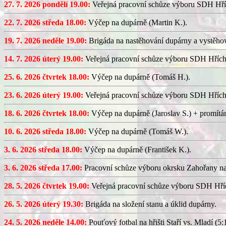
27. 7. 2026 pondělí 19.00:
Veřejná pracovní schůze výboru SDH Hří
22. 7. 2026 středa 18.00:
Výčep na dupárně (Martin K.).
19. 7. 2026 neděle 19.00:
Brigáda na nastěhování dupárny a vystěhov
14. 7. 2026 úterý 19.00:
Veřejná pracovní schůze výboru SDH Hřích
25. 6. 2026 čtvrtek 18.00:
Výčep na dupárně (Tomáš H.).
23. 6. 2026 úterý 19.00:
Veřejná pracovní schůze výboru SDH Hřích
18. 6. 2026 čtvrtek 18.00:
Výčep na dupárně (Jaroslav S.) + promítán
10. 6. 2026 středa 18.00:
Výčep na dupárně (Tomáš W.).
3. 6. 2026 středa 18.00:
Výčep na dupárně (František K.).
3. 6. 2026 středa 17.00:
Pracovní schůze výboru okrsku Zahořany n
28. 5. 2026 čtvrtek 19.00:
Veřejná pracovní schůze výboru SDH Hříc
26. 5. 2026 úterý 19.30:
Brigáda na složení stanu a úklid dupárny.
24. 5. 2026 neděle 14.00:
Pouťový fotbal na hřišti Staří vs. Mladí (5:1