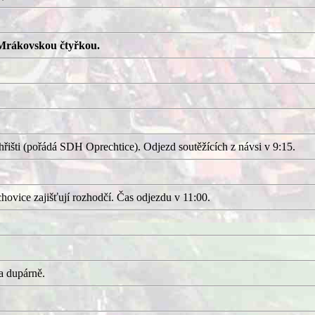
Mrákovskou čtyřkou.
išti (pořádá SDH Oprechtice). Odjezd soutěžících z návsi v 9:15.
ovice zajišťují rozhodčí. Čas odjezdu v 11:00.
a dupárně.