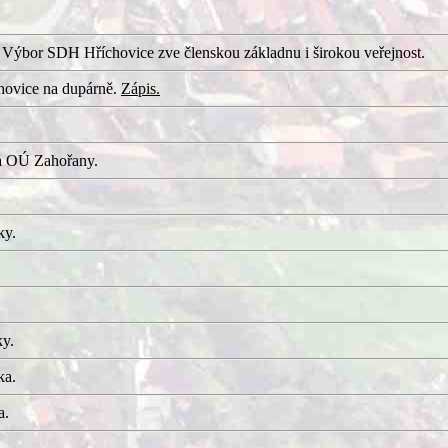
 Výbor SDH Hříchovice zve členskou základnu i širokou veřejnost.
hovice na dupárně.
Zápis.
a OÚ Zahořany.
ky.
ky.
ka.
a.