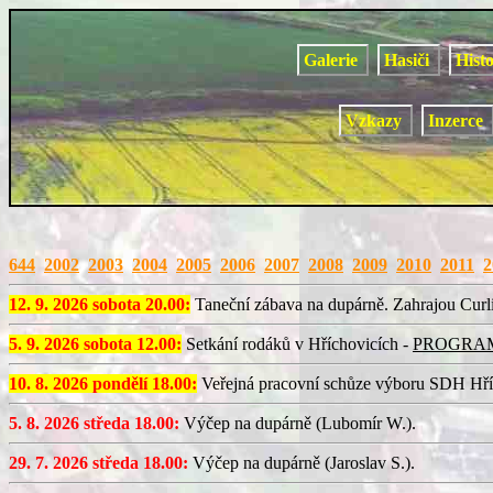
Galerie
Hasiči
Hist
Vzkazy
Inzerce
644
2002
2003
2004
2005
2006
2007
2008
2009
2010
2011
2
12. 9. 2026 sobota 20.00:
Taneční zábava na dupárně. Zahrajou Curli
5. 9. 2026 sobota 12.00:
Setkání rodáků v Hříchovicích -
PROGRA
10. 8. 2026 pondělí 18.00:
Veřejná pracovní schůze výboru SDH Hří
5. 8. 2026 středa 18.00:
Výčep na dupárně (Lubomír W.).
29. 7. 2026 středa 18.00:
Výčep na dupárně (Jaroslav S.).