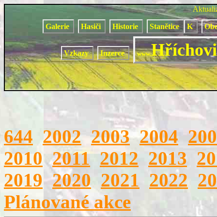
Aktual
Galerie
Hasiči
Historie
Stanětice
K
Obe
Hříchovi
Vzkazy
Inzerce
www.
644
2002
2003
2004
200
2010
2011
2012
2013
20
2019
2020
2021
2022
20
Plánované akce