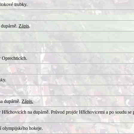
tokové trubky.
 dupárně.
Zápis
.
 Oprechticích.
aky.
na dupárně.
Zápis.
 Hříchovicích na dupárně. Průvod projde Hříchovicemi a po soudu se 
í olympijského hokeje.