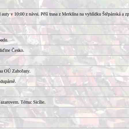
uty v 10:00 z návsi. Pěší trasa z Merklína na vyhlídku Štěpánská a z
adu.
kliďme Česko.
 na OÚ Zahořany.
 dupárně.
azarovem. Téma: Sicílie.