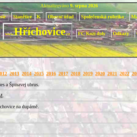
Aktualizováno
9. srpna 2026
orie
Stanětice
K
Obecní úřad
Společenská rubrika
M
Hříchovice
FC Kozí doly
Odkazy
www.
.cz
012
2013
2014
2015
2016
2017
2018
2019
2020
2021
2022
20
es a Špinavej ubrus.
M
.
chovice na dupárně.