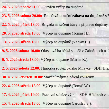
24. 5. 2026 neděle 11.00:
Otevřen výčep na dupárně.
23. 5. 2026 sobota 20.00:
Pouťová taneční zábava na dupárně s 
22. 5. 2026 pátek 18.00:
Brigáda na sečení trávy a přípravu dupárny.
20. 5. 2026 středa 18.00:
Výčep na dupárně (Tomáš H.).
13. 5. 2026 středa 18.00:
Výčep na dupárně (Václav B.).
9. 5. 2026 sobota 10.00:
Okrsková hasičská soutěž v Zahořanech na hř
6. 5. 2026 středa 18.00:
Výčep na dupárně (Martin K.).
2. 5. 2026 sobota 12.00:
Hasičská soutěž okrsku Milavče - SDH Hřích
30. 4. 2026 čtvrtek 18.00:
Stavění májky a pálení kouzelky.
22. 4. 2026 středa 18.00:
Výčep na dupárně (Tomáš W.).
17. 4. 2026 pátek 19.00:
Pracovní schůze výboru SDH Hříchovice n
15. 4. 2026 středa 18.00:
Výčep na dupárně (Jaroslav S.).