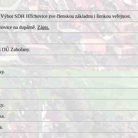
 Výbor SDH Hříchovice zve členskou základnu i širokou veřejnost.
hovice na dupárně.
Zápis.
a OÚ Zahořany.
ky.
ky.
ka.
a.