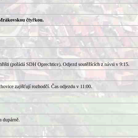
Mrákovskou čtyřkou.
išti (pořádá SDH Oprechtice). Odjezd soutěžících z návsi v 9:15.
ovice zajišťují rozhodčí. Čas odjezdu v 11:00.
a dupárně.