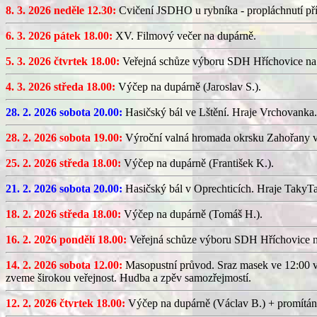
8. 3. 2026 neděle 12.30:
Cvičení JSDHO u rybníka - propláchnutí pří
6. 3. 2026 pátek 18.00:
XV. Filmový večer na dupárně.
5. 3. 2026 čtvrtek 18.00:
Veřejná schůze výboru SDH Hříchovice na
4. 3. 2026 středa 18.00:
Výčep na dupárně (Jaroslav S.).
28. 2. 2026 sobota 20.00:
Hasičský bál ve Lštění. Hraje Vrchovanka.
28. 2. 2026 sobota 19.00:
Výroční valná hromada okrsku Zahořany v
25. 2. 2026 středa 18.00:
Výčep na dupárně (František K.).
21. 2. 2026 sobota 20.00:
Hasičský bál v Oprechticích. Hraje TakyT
18. 2. 2026 středa 18.00:
Výčep na dupárně (Tomáš H.).
16. 2. 2026 pondělí 18.00:
Veřejná schůze výboru SDH Hříchovice 
14. 2. 2026 sobota 12.00:
Masopustní průvod. Sraz masek ve 12:00 v
zveme širokou veřejnost. Hudba a zpěv samozřejmostí.
12. 2. 2026 čtvrtek 18.00:
Výčep na dupárně (Václav B.) + promítán