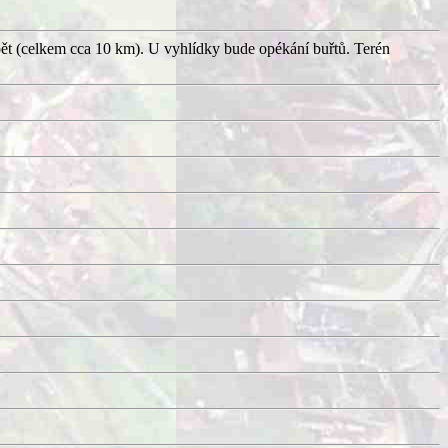
pět (celkem cca 10 km). U vyhlídky bude opékání buřtů. Terén