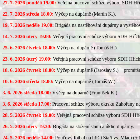
27. 7. 2026 pondělí 19.00:
Veřejná pracovní schůze výboru SDH Hří
22. 7. 2026 středa 18.00:
Výčep na dupárně (Martin K.).
19. 7. 2026 neděle 19.00:
Brigáda na nastěhování dupárny a vystěhov
14. 7. 2026 úterý 19.00:
Veřejná pracovní schůze výboru SDH Hřích
25. 6. 2026 čtvrtek 18.00:
Výčep na dupárně (Tomáš H.).
23. 6. 2026 úterý 19.00:
Veřejná pracovní schůze výboru SDH Hřích
18. 6. 2026 čtvrtek 18.00:
Výčep na dupárně (Jaroslav S.) + promítán
10. 6. 2026 středa 18.00:
Výčep na dupárně (Tomáš W.).
3. 6. 2026 středa 18.00:
Výčep na dupárně (František K.).
3. 6. 2026 středa 17.00:
Pracovní schůze výboru okrsku Zahořany n
28. 5. 2026 čtvrtek 19.00:
Veřejná pracovní schůze výboru SDH Hříc
26. 5. 2026 úterý 19.30:
Brigáda na složení stanu a úklid dupárny.
24. 5. 2026 neděle 14.00:
Pouťový fotbal na hřišti Staří vs. Mladí (5:1