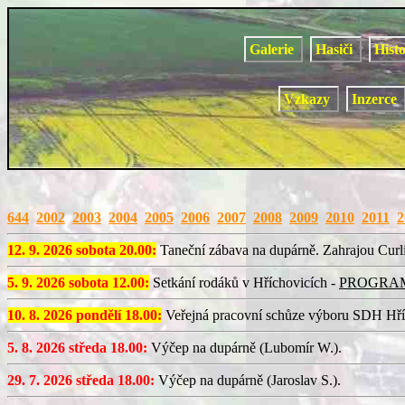
Galerie
Hasiči
Hist
Vzkazy
Inzerce
644
2002
2003
2004
2005
2006
2007
2008
2009
2010
2011
2
12. 9. 2026 sobota 20.00:
Taneční zábava na dupárně. Zahrajou Curli
5. 9. 2026 sobota 12.00:
Setkání rodáků v Hříchovicích -
PROGRA
10. 8. 2026 pondělí 18.00:
Veřejná pracovní schůze výboru SDH Hří
5. 8. 2026 středa 18.00:
Výčep na dupárně (Lubomír W.).
29. 7. 2026 středa 18.00:
Výčep na dupárně (Jaroslav S.).