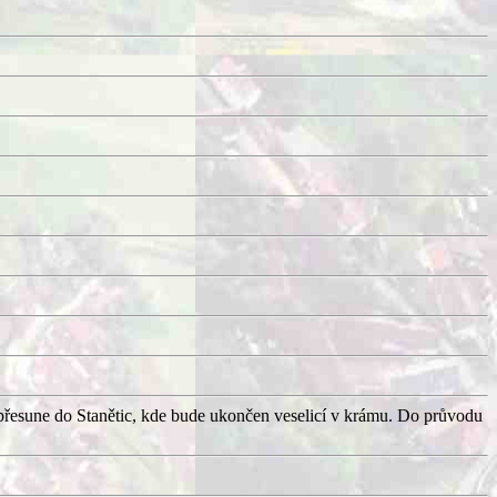
přesune do Stanětic, kde bude ukončen veselicí v krámu. Do průvodu