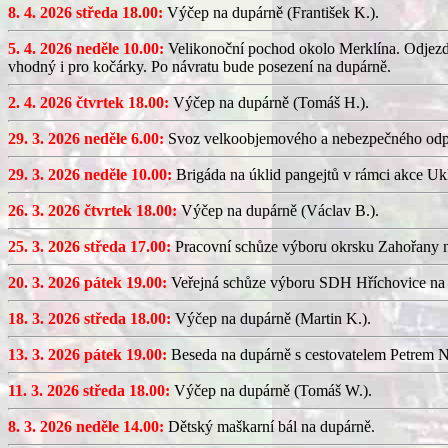
8. 4. 2026 středa 18.00:
Výčep na dupárně (František K.).
5. 4. 2026 neděle 10.00:
Velikonoční pochod okolo Merklína. Odjezd a
vhodný i pro kočárky. Po návratu bude posezení na dupárně.
2. 4. 2026 čtvrtek 18.00:
Výčep na dupárně (Tomáš H.).
29. 3. 2026 neděle 6.00:
Svoz velkoobjemového a nebezpečného odp
29. 3. 2026 neděle 10.00:
Brigáda na úklid pangejtů v rámci akce U
26. 3. 2026 čtvrtek 18.00:
Výčep na dupárně (Václav B.).
25. 3. 2026 středa 17.00:
Pracovní schůze výboru okrsku Zahořany
20. 3. 2026 pátek 19.00:
Veřejná schůze výboru SDH Hříchovice na
18. 3. 2026 středa 18.00:
Výčep na dupárně (Martin K.).
13. 3. 2026 pátek 19.00:
Beseda na dupárně s cestovatelem Petrem N
11. 3. 2026 středa 18.00:
Výčep na dupárně (Tomáš W.).
8. 3. 2026 neděle 14.00:
Dětský maškarní bál na dupárně.