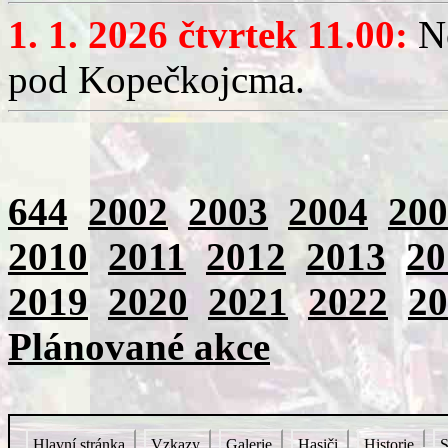
1. 1. 2026 čtvrtek 11.00:
No
pod Kopečkojcma.
644
2002
2003
2004
200
2010
2011
2012
2013
20
2019
2020
2021
2022
20
Plánované akce
Hlavní stránka
Vzkazy
Galerie
Hasiči
Historie
S