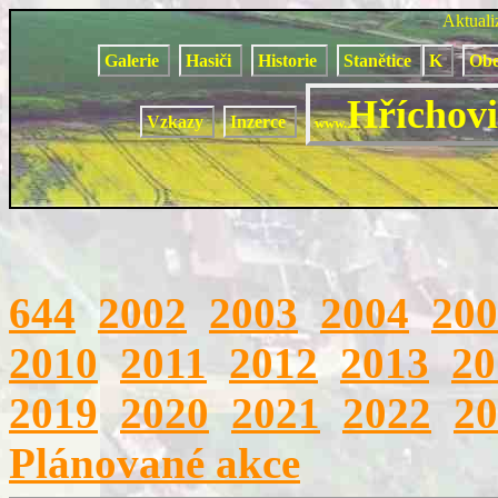
Aktual
Galerie
Hasiči
Historie
Stanětice
K
Obe
Hříchovi
Vzkazy
Inzerce
www.
644
2002
2003
2004
200
2010
2011
2012
2013
20
2019
2020
2021
2022
20
Plánované akce