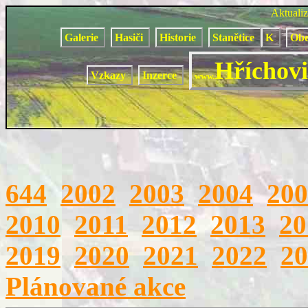
Aktuali
Galerie
Hasiči
Historie
Stanětice
K
Obe
Hříchovi
Vzkazy
Inzerce
www.
644
2002
2003
2004
200
2010
2011
2012
2013
20
2019
2020
2021
2022
20
Plánované akce