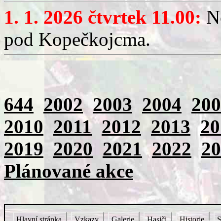
1. 1. 2026 čtvrtek 11.00:
No
pod Kopečkojcma.
644
2002
2003
2004
200
2010
2011
2012
2013
20
2019
2020
2021
2022
20
Plánované akce
Hlavní stránka
Vzkazy
Galerie
Hasiči
Historie
S