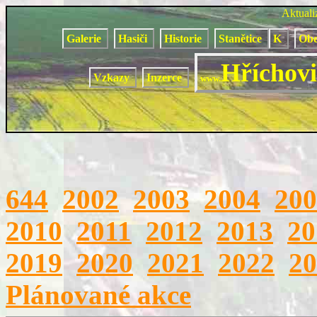
Aktual
Galerie
Hasiči
Historie
Stanětice
K
Obe
Hříchovi
Vzkazy
Inzerce
www.
644
2002
2003
2004
200
2010
2011
2012
2013
20
2019
2020
2021
2022
20
Plánované akce