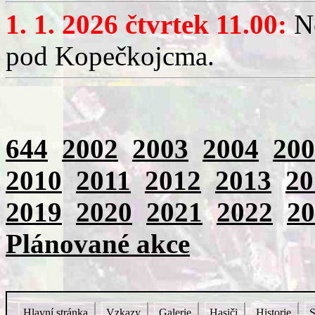
1. 1. 2026 čtvrtek 11.00:
No
pod Kopečkojcma.
644
2002
2003
2004
200
2010
2011
2012
2013
20
2019
2020
2021
2022
20
Plánované akce
Hlavní stránka
Vzkazy
Galerie
Hasiči
Historie
S