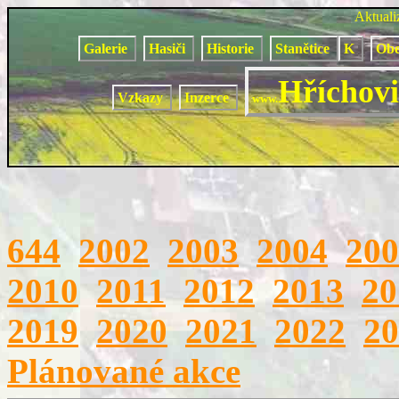
Aktual
Galerie
Hasiči
Historie
Stanětice
K
Obe
Hříchovi
Vzkazy
Inzerce
www.
644
2002
2003
2004
200
2010
2011
2012
2013
20
2019
2020
2021
2022
20
Plánované akce