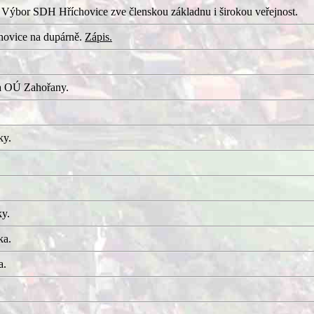
 Výbor SDH Hříchovice zve členskou základnu i širokou veřejnost.
hovice na dupárně.
Zápis.
a OÚ Zahořany.
ky.
ky.
ka.
a.