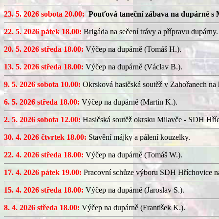
23. 5. 2026 sobota 20.00:
Pouťová taneční zábava na dupárně s 
22. 5. 2026 pátek 18.00:
Brigáda na sečení trávy a přípravu dupárny.
20. 5. 2026 středa 18.00:
Výčep na dupárně (Tomáš H.).
13. 5. 2026 středa 18.00:
Výčep na dupárně (Václav B.).
9. 5. 2026 sobota 10.00:
Okrsková hasičská soutěž v Zahořanech na hř
6. 5. 2026 středa 18.00:
Výčep na dupárně (Martin K.).
2. 5. 2026 sobota 12.00:
Hasičská soutěž okrsku Milavče - SDH Hřích
30. 4. 2026 čtvrtek 18.00:
Stavění májky a pálení kouzelky.
22. 4. 2026 středa 18.00:
Výčep na dupárně (Tomáš W.).
17. 4. 2026 pátek 19.00:
Pracovní schůze výboru SDH Hříchovice n
15. 4. 2026 středa 18.00:
Výčep na dupárně (Jaroslav S.).
8. 4. 2026 středa 18.00:
Výčep na dupárně (František K.).