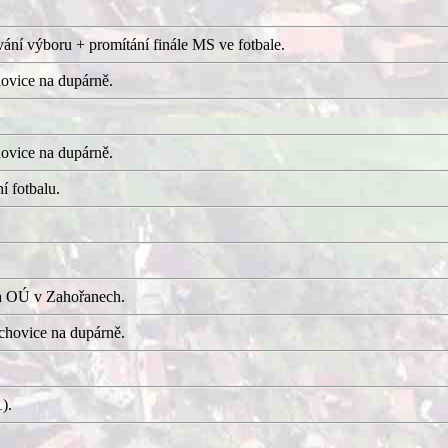
ání výboru + promítání finále MS ve fotbale.
ovice na dupárně.
ovice na dupárně.
í fotbalu.
a OÚ v Zahořanech.
hovice na dupárně.
).