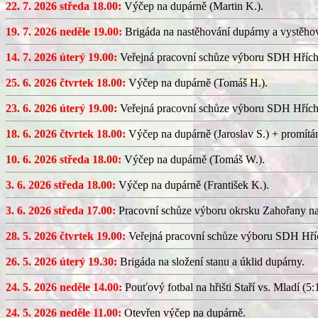
22. 7. 2026 středa 18.00:
Výčep na dupárně (Martin K.).
19. 7. 2026 neděle 19.00:
Brigáda na nastěhování dupárny a vystěhov
14. 7. 2026 úterý 19.00:
Veřejná pracovní schůze výboru SDH Hřích
25. 6. 2026 čtvrtek 18.00:
Výčep na dupárně (Tomáš H.).
23. 6. 2026 úterý 19.00:
Veřejná pracovní schůze výboru SDH Hřích
18. 6. 2026 čtvrtek 18.00:
Výčep na dupárně (Jaroslav S.) + promítán
10. 6. 2026 středa 18.00:
Výčep na dupárně (Tomáš W.).
3. 6. 2026 středa 18.00:
Výčep na dupárně (František K.).
3. 6. 2026 středa 17.00:
Pracovní schůze výboru okrsku Zahořany n
28. 5. 2026 čtvrtek 19.00:
Veřejná pracovní schůze výboru SDH Hříc
26. 5. 2026 úterý 19.30:
Brigáda na složení stanu a úklid dupárny.
24. 5. 2026 neděle 14.00:
Pouťový fotbal na hřišti Staří vs. Mladí (5:1
24. 5. 2026 neděle 11.00:
Otevřen výčep na dupárně.