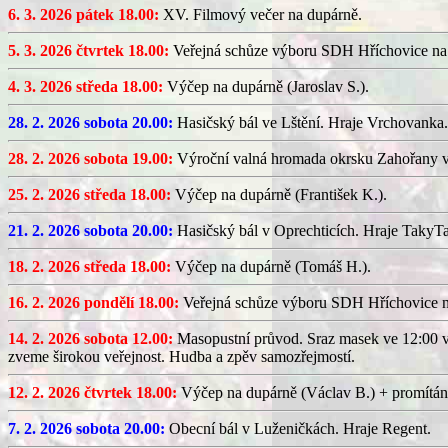
6. 3. 2026 pátek 18.00:
XV. Filmový večer na dupárně.
5. 3. 2026 čtvrtek 18.00:
Veřejná schůze výboru SDH Hříchovice na
4. 3. 2026 středa 18.00:
Výčep na dupárně (Jaroslav S.).
28. 2. 2026 sobota 20.00:
Hasičský bál ve Lštění. Hraje Vrchovanka.
28. 2. 2026 sobota 19.00:
Výroční valná hromada okrsku Zahořany v
25. 2. 2026 středa 18.00:
Výčep na dupárně (František K.).
21. 2. 2026 sobota 20.00:
Hasičský bál v Oprechticích. Hraje TakyT
18. 2. 2026 středa 18.00:
Výčep na dupárně (Tomáš H.).
16. 2. 2026 pondělí 18.00:
Veřejná schůze výboru SDH Hříchovice 
14. 2. 2026 sobota 12.00:
Masopustní průvod. Sraz masek ve 12:00 v
zveme širokou veřejnost. Hudba a zpěv samozřejmostí.
12. 2. 2026 čtvrtek 18.00:
Výčep na dupárně (Václav B.) + promítán
7. 2. 2026 sobota 20.00:
Obecní bál v Luženičkách. Hraje Regent.