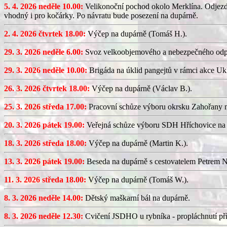
5. 4. 2026 neděle 10.00:
Velikonoční pochod okolo Merklína. Odjezd a
vhodný i pro kočárky. Po návratu bude posezení na dupárně.
2. 4. 2026 čtvrtek 18.00:
Výčep na dupárně (Tomáš H.).
29. 3. 2026 neděle 6.00:
Svoz velkoobjemového a nebezpečného odp
29. 3. 2026 neděle 10.00:
Brigáda na úklid pangejtů v rámci akce U
26. 3. 2026 čtvrtek 18.00:
Výčep na dupárně (Václav B.).
25. 3. 2026 středa 17.00:
Pracovní schůze výboru okrsku Zahořany
20. 3. 2026 pátek 19.00:
Veřejná schůze výboru SDH Hříchovice na
18. 3. 2026 středa 18.00:
Výčep na dupárně (Martin K.).
13. 3. 2026 pátek 19.00:
Beseda na dupárně s cestovatelem Petrem N
11. 3. 2026 středa 18.00:
Výčep na dupárně (Tomáš W.).
8. 3. 2026 neděle 14.00:
Dětský maškarní bál na dupárně.
8. 3. 2026 neděle 12.30:
Cvičení JSDHO u rybníka - propláchnutí pří