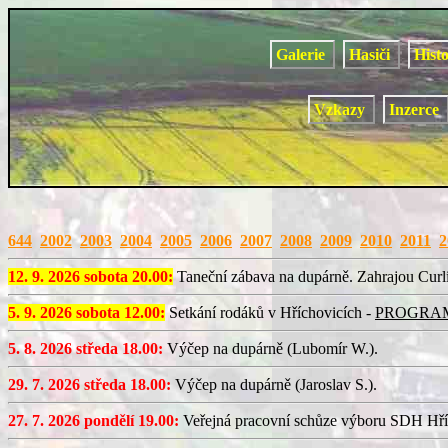
Galerie
Hasiči
Hist
Vzkazy
Inzerce
644
2002
2003
2004
2005
2006
2007
2008
2009
2010
2011
2
12. 9. 2026 sobota 20.00:
Taneční zábava na dupárně. Zahrajou Curl
5. 9. 2026 sobota 12.00:
Setkání rodáků v Hříchovicích -
PROGRA
5. 8. 2026 středa 18.00:
Výčep na dupárně (Lubomír W.).
29. 7. 2026 středa 18.00:
Výčep na dupárně (Jaroslav S.).
27. 7. 2026 pondělí 19.00:
Veřejná pracovní schůze výboru SDH Hří