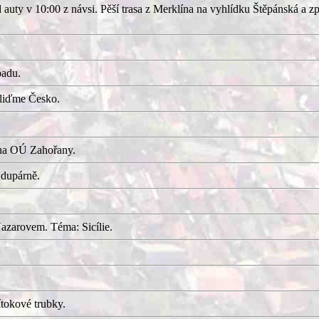
uty v 10:00 z návsi. Pěší trasa z Merklína na vyhlídku Štěpánská a z
adu.
kliďme Česko.
 na OÚ Zahořany.
 dupárně.
azarovem. Téma: Sicílie.
tokové trubky.