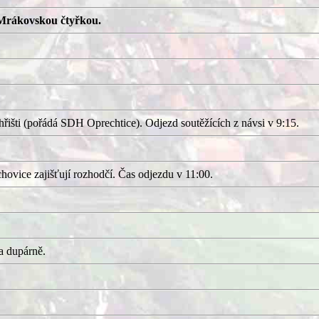
Mrákovskou čtyřkou.
išti (pořádá SDH Oprechtice). Odjezd soutěžících z návsi v 9:15.
ovice zajišťují rozhodčí. Čas odjezdu v 11:00.
a dupárně.