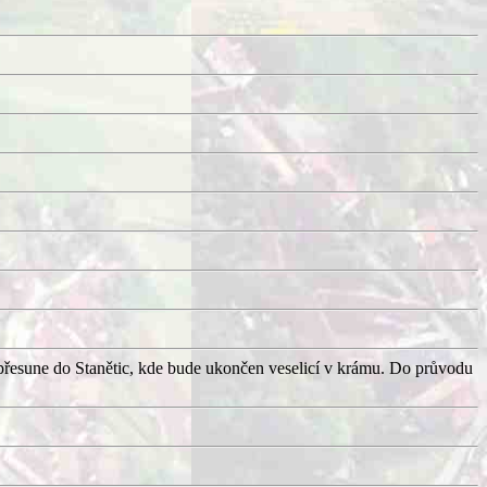
přesune do Stanětic, kde bude ukončen veselicí v krámu. Do průvodu