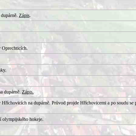
 dupárně.
Zápis
.
 Oprechticích.
aky.
na dupárně.
Zápis.
 Hříchovicích na dupárně. Průvod projde Hříchovicemi a po soudu se 
í olympijského hokeje.