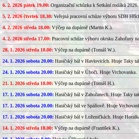
6. 2. 2026 pátek 19.00:
Organizační schůzka k Setkání rodáků 2026.
5. 2. 2026 čtvrtek 18.30:
Veřejná pracovní schůze výboru SDH Hříc
4. 2. 2026 středa 18.00:
Výčep na dupárně (Martin K.).
4. 2. 2026 středa 17.00:
Pracovní schůze výboru okrsku Zahořany n
28. 1. 2026 středa 18.00:
Výčep na dupárně (Tomáš W.).
24. 1. 2026 sobota 20.00:
Hasičský bál v Havlovicích. Hraje Taky ta
24. 1. 2026 sobota 20.00:
Hasičský bál v Úboči. Hraje Vrchovanka.
21. 1. 2026 středa 18.00:
Výčep na dupárně (Tomáš H.).
17. 1. 2026 sobota 20.00:
Hasičský bál v Zahořanech. Hraje Taky ta
17. 1. 2026 sobota 20.00:
Hasičský bál ve Spáňově. Hraje Vrchovan
17. 1. 2026 sobota 20.00:
Hasičský bál v Luženičkách. Hraje Horalk
14. 1. 2026 středa 18.00:
Výčep na dupárně (František K.).