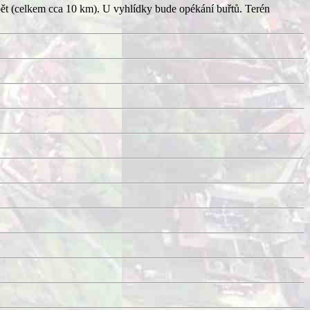
pět (celkem cca 10 km). U vyhlídky bude opékání buřtů. Terén