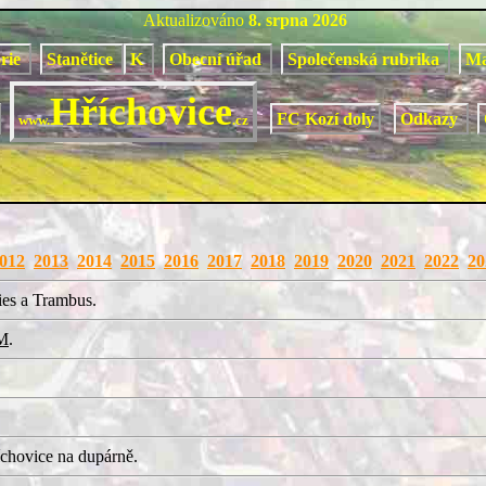
Aktualizováno
8. srpna 2026
orie
Stanětice
K
Obecní úřad
Společenská rubrika
M
Hříchovice
FC Kozí doly
Odkazy
www.
.cz
012
2013
2014
2015
2016
2017
2018
2019
2020
2021
2022
20
ies a Trambus.
M
.
chovice na dupárně.