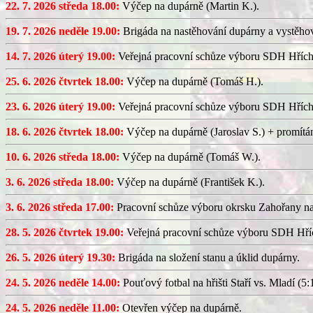
22. 7. 2026 středa 18.00:
Výčep na dupárně (Martin K.).
19. 7. 2026 neděle 19.00:
Brigáda na nastěhování dupárny a vystěhov
14. 7. 2026 úterý 19.00:
Veřejná pracovní schůze výboru SDH Hřích
25. 6. 2026 čtvrtek 18.00:
Výčep na dupárně (Tomáš H.).
23. 6. 2026 úterý 19.00:
Veřejná pracovní schůze výboru SDH Hřích
18. 6. 2026 čtvrtek 18.00:
Výčep na dupárně (Jaroslav S.) + promítán
10. 6. 2026 středa 18.00:
Výčep na dupárně (Tomáš W.).
3. 6. 2026 středa 18.00:
Výčep na dupárně (František K.).
3. 6. 2026 středa 17.00:
Pracovní schůze výboru okrsku Zahořany n
28. 5. 2026 čtvrtek 19.00:
Veřejná pracovní schůze výboru SDH Hříc
26. 5. 2026 úterý 19.30:
Brigáda na složení stanu a úklid dupárny.
24. 5. 2026 neděle 14.00:
Pouťový fotbal na hřišti Staří vs. Mladí (5:1
24. 5. 2026 neděle 11.00:
Otevřen výčep na dupárně.