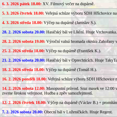
6. 3. 2026 pátek 18.00:
XV. Filmový večer na dupárně.
5. 3. 2026 čtvrtek 18.00:
Veřejná schůze výboru SDH Hříchovice na
4. 3. 2026 středa 18.00:
Výčep na dupárně (Jaroslav S.).
28. 2. 2026 sobota 20.00:
Hasičský bál ve Lštění. Hraje Vrchovanka.
28. 2. 2026 sobota 19.00:
Výroční valná hromada okrsku Zahořany v
25. 2. 2026 středa 18.00:
Výčep na dupárně (František K.).
21. 2. 2026 sobota 20.00:
Hasičský bál v Oprechticích. Hraje TakyT
18. 2. 2026 středa 18.00:
Výčep na dupárně (Tomáš H.).
16. 2. 2026 pondělí 18.00:
Veřejná schůze výboru SDH Hříchovice 
14. 2. 2026 sobota 12.00:
Masopustní průvod. Sraz masek ve 12:00 v
zveme širokou veřejnost. Hudba a zpěv samozřejmostí.
12. 2. 2026 čtvrtek 18.00:
Výčep na dupárně (Václav B.) + promítán
7. 2. 2026 sobota 20.00:
Obecní bál v Luženičkách. Hraje Regent.