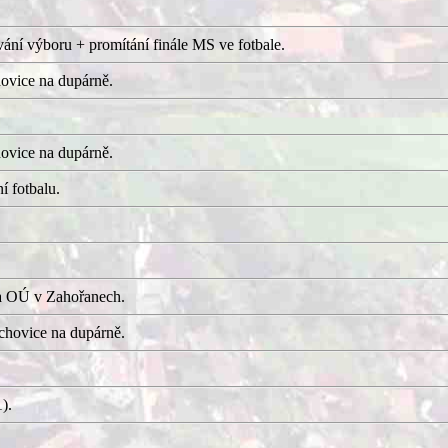
ání výboru + promítání finále MS ve fotbale.
ovice na dupárně.
ovice na dupárně.
í fotbalu.
a OÚ v Zahořanech.
hovice na dupárně.
).