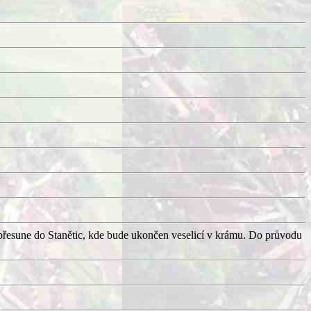
přesune do Stanětic, kde bude ukončen veselicí v krámu. Do průvodu