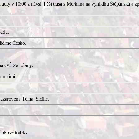
uty v 10:00 z návsi. Pěší trasa z Merklína na vyhlídku Štěpánská a z
adu.
kliďme Česko.
 na OÚ Zahořany.
 dupárně.
azarovem. Téma: Sicílie.
tokové trubky.