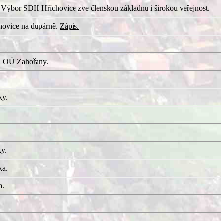
 Výbor SDH Hříchovice zve členskou základnu i širokou veřejnost.
hovice na dupárně.
Zápis.
a OÚ Zahořany.
ky.
ky.
ka.
a.