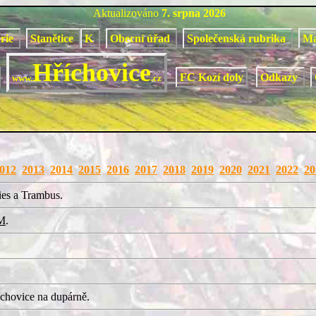
Aktualizováno
7. srpna 2026
orie
Stanětice
K
Obecní úřad
Společenská rubrika
M
Hříchovice
FC Kozí doly
Odkazy
www.
.cz
012
2013
2014
2015
2016
2017
2018
2019
2020
2021
2022
20
ies a Trambus.
M
.
chovice na dupárně.