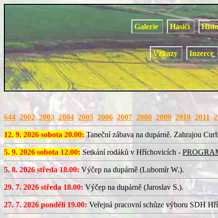
Galerie
Hasiči
Hist
Vzkazy
Inzerce
644
2002
2003
2004
2005
2006
2007
2008
2009
2010
2011
2
12. 9. 2026 sobota 20.00:
Taneční zábava na dupárně. Zahrajou Curl
5. 9. 2026 sobota 12.00:
Setkání rodáků v Hříchovicích -
PROGRA
5. 8. 2026 středa 18.00:
Výčep na dupárně (Lubomír W.).
29. 7. 2026 středa 18.00:
Výčep na dupárně (Jaroslav S.).
27. 7. 2026 pondělí 19.00:
Veřejná pracovní schůze výboru SDH Hří