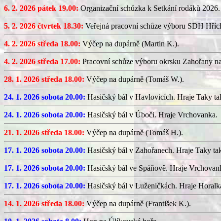
6. 2. 2026 pátek 19.00:
Organizační schůzka k Setkání rodáků 2026.
5. 2. 2026 čtvrtek 18.30:
Veřejná pracovní schůze výboru SDH Hříc
4. 2. 2026 středa 18.00:
Výčep na dupárně (Martin K.).
4. 2. 2026 středa 17.00:
Pracovní schůze výboru okrsku Zahořany n
28. 1. 2026 středa 18.00:
Výčep na dupárně (Tomáš W.).
24. 1. 2026 sobota 20.00:
Hasičský bál v Havlovicích. Hraje Taky ta
24. 1. 2026 sobota 20.00:
Hasičský bál v Úboči. Hraje Vrchovanka.
21. 1. 2026 středa 18.00:
Výčep na dupárně (Tomáš H.).
17. 1. 2026 sobota 20.00:
Hasičský bál v Zahořanech. Hraje Taky ta
17. 1. 2026 sobota 20.00:
Hasičský bál ve Spáňově. Hraje Vrchovan
17. 1. 2026 sobota 20.00:
Hasičský bál v Luženičkách. Hraje Horalk
14. 1. 2026 středa 18.00:
Výčep na dupárně (František K.).