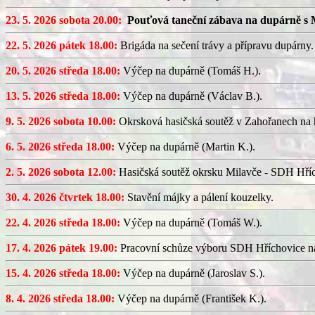
23. 5. 2026 sobota 20.00:
Pouťová taneční zábava na dupárně s 
22. 5. 2026 pátek 18.00:
Brigáda na sečení trávy a přípravu dupárny.
20. 5. 2026 středa 18.00:
Výčep na dupárně (Tomáš H.).
13. 5. 2026 středa 18.00:
Výčep na dupárně (Václav B.).
9. 5. 2026 sobota 10.00:
Okrsková hasičská soutěž v Zahořanech na hř
6. 5. 2026 středa 18.00:
Výčep na dupárně (Martin K.).
2. 5. 2026 sobota 12.00:
Hasičská soutěž okrsku Milavče - SDH Hřích
30. 4. 2026 čtvrtek 18.00:
Stavění májky a pálení kouzelky.
22. 4. 2026 středa 18.00:
Výčep na dupárně (Tomáš W.).
17. 4. 2026 pátek 19.00:
Pracovní schůze výboru SDH Hříchovice n
15. 4. 2026 středa 18.00:
Výčep na dupárně (Jaroslav S.).
8. 4. 2026 středa 18.00:
Výčep na dupárně (František K.).