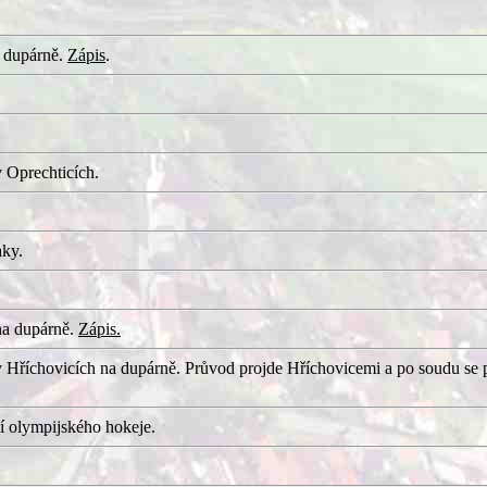
 dupárně.
Zápis
.
 Oprechticích.
aky.
na dupárně.
Zápis.
 Hříchovicích na dupárně. Průvod projde Hříchovicemi a po soudu se 
í olympijského hokeje.