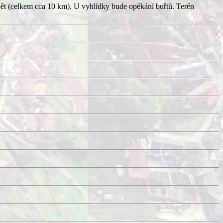
pět (celkem cca 10 km). U vyhlídky bude opékání buřtů. Terén