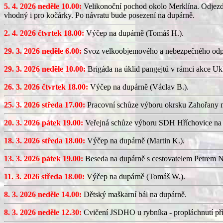
5. 4. 2026 neděle 10.00:
Velikonoční pochod okolo Merklína. Odjezd a
vhodný i pro kočárky. Po návratu bude posezení na dupárně.
2. 4. 2026 čtvrtek 18.00:
Výčep na dupárně (Tomáš H.).
29. 3. 2026 neděle 6.00:
Svoz velkoobjemového a nebezpečného odp
29. 3. 2026 neděle 10.00:
Brigáda na úklid pangejtů v rámci akce U
26. 3. 2026 čtvrtek 18.00:
Výčep na dupárně (Václav B.).
25. 3. 2026 středa 17.00:
Pracovní schůze výboru okrsku Zahořany
20. 3. 2026 pátek 19.00:
Veřejná schůze výboru SDH Hříchovice na
18. 3. 2026 středa 18.00:
Výčep na dupárně (Martin K.).
13. 3. 2026 pátek 19.00:
Beseda na dupárně s cestovatelem Petrem N
11. 3. 2026 středa 18.00:
Výčep na dupárně (Tomáš W.).
8. 3. 2026 neděle 14.00:
Dětský maškarní bál na dupárně.
8. 3. 2026 neděle 12.30:
Cvičení JSDHO u rybníka - propláchnutí pří