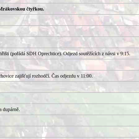
Mrákovskou čtyřkou.
išti (pořádá SDH Oprechtice). Odjezd soutěžících z návsi v 9:15.
ovice zajišťují rozhodčí. Čas odjezdu v 11:00.
a dupárně.