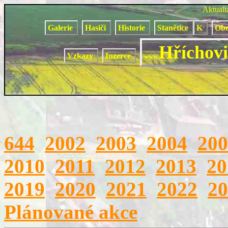
Aktual
Galerie
Hasiči
Historie
Stanětice
K
Obe
Hříchovi
Vzkazy
Inzerce
www.
644
2002
2003
2004
200
2010
2011
2012
2013
20
2019
2020
2021
2022
20
Plánované akce