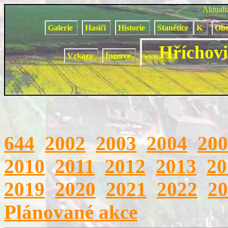
Aktual
Galerie
Hasiči
Historie
Stanětice
K
Obe
Hříchovi
Vzkazy
Inzerce
www.
644
2002
2003
2004
200
2010
2011
2012
2013
20
2019
2020
2021
2022
20
Plánované akce