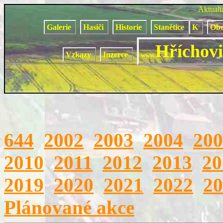
Aktual
Galerie
Hasiči
Historie
Stanětice
K
Obe
Hříchovi
Vzkazy
Inzerce
www.
644
2002
2003
2004
200
2010
2011
2012
2013
20
2019
2020
2021
2022
20
Plánované akce