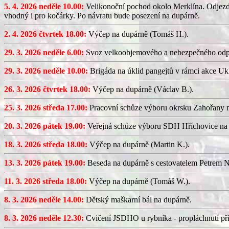
5. 4. 2026 neděle 10.00:
Velikonoční pochod okolo Merklína. Odjezd a
vhodný i pro kočárky. Po návratu bude posezení na dupárně.
2. 4. 2026 čtvrtek 18.00:
Výčep na dupárně (Tomáš H.).
29. 3. 2026 neděle 6.00:
Svoz velkoobjemového a nebezpečného odp
29. 3. 2026 neděle 10.00:
Brigáda na úklid pangejtů v rámci akce U
26. 3. 2026 čtvrtek 18.00:
Výčep na dupárně (Václav B.).
25. 3. 2026 středa 17.00:
Pracovní schůze výboru okrsku Zahořany
20. 3. 2026 pátek 19.00:
Veřejná schůze výboru SDH Hříchovice na
18. 3. 2026 středa 18.00:
Výčep na dupárně (Martin K.).
13. 3. 2026 pátek 19.00:
Beseda na dupárně s cestovatelem Petrem N
11. 3. 2026 středa 18.00:
Výčep na dupárně (Tomáš W.).
8. 3. 2026 neděle 14.00:
Dětský maškarní bál na dupárně.
8. 3. 2026 neděle 12.30:
Cvičení JSDHO u rybníka - propláchnutí pří