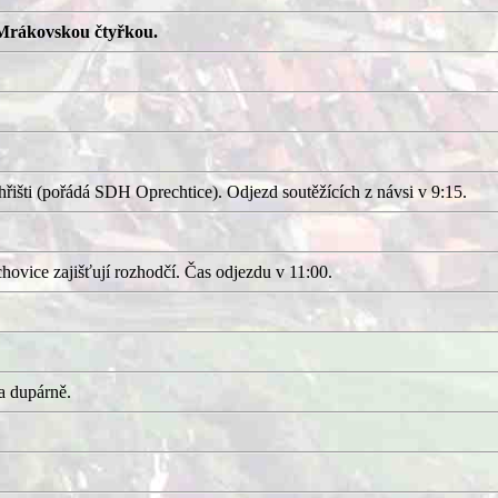
Mrákovskou čtyřkou.
išti (pořádá SDH Oprechtice). Odjezd soutěžících z návsi v 9:15.
ovice zajišťují rozhodčí. Čas odjezdu v 11:00.
a dupárně.