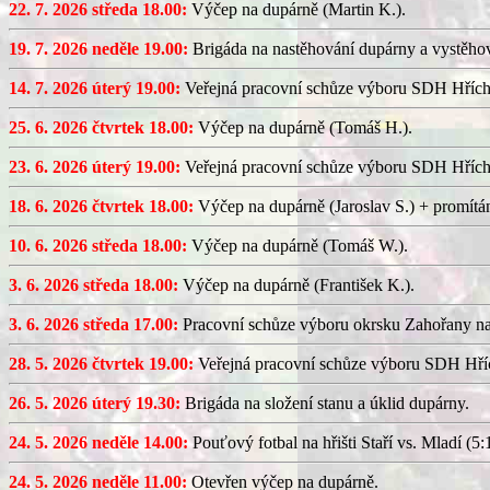
22. 7. 2026 středa 18.00:
Výčep na dupárně (Martin K.).
19. 7. 2026 neděle 19.00:
Brigáda na nastěhování dupárny a vystěhov
14. 7. 2026 úterý 19.00:
Veřejná pracovní schůze výboru SDH Hřích
25. 6. 2026 čtvrtek 18.00:
Výčep na dupárně (Tomáš H.).
23. 6. 2026 úterý 19.00:
Veřejná pracovní schůze výboru SDH Hřích
18. 6. 2026 čtvrtek 18.00:
Výčep na dupárně (Jaroslav S.) + promítán
10. 6. 2026 středa 18.00:
Výčep na dupárně (Tomáš W.).
3. 6. 2026 středa 18.00:
Výčep na dupárně (František K.).
3. 6. 2026 středa 17.00:
Pracovní schůze výboru okrsku Zahořany n
28. 5. 2026 čtvrtek 19.00:
Veřejná pracovní schůze výboru SDH Hříc
26. 5. 2026 úterý 19.30:
Brigáda na složení stanu a úklid dupárny.
24. 5. 2026 neděle 14.00:
Pouťový fotbal na hřišti Staří vs. Mladí (5:1
24. 5. 2026 neděle 11.00:
Otevřen výčep na dupárně.