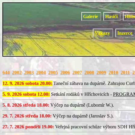
Galerie
Hasiči
Hist
Vzkazy
Inzerce
644
2002
2003
2004
2005
2006
2007
2008
2009
2010
2011
2
12. 9. 2026 sobota 20.00:
Taneční zábava na dupárně. Zahrajou Curl
5. 9. 2026 sobota 12.00:
Setkání rodáků v Hříchovicích -
PROGRA
5. 8. 2026 středa 18.00:
Výčep na dupárně (Lubomír W.).
29. 7. 2026 středa 18.00:
Výčep na dupárně (Jaroslav S.).
27. 7. 2026 pondělí 19.00:
Veřejná pracovní schůze výboru SDH Hří