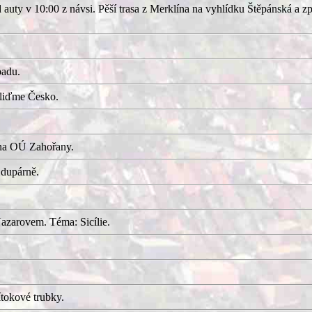
uty v 10:00 z návsi. Pěší trasa z Merklína na vyhlídku Štěpánská a z
adu.
kliďme Česko.
 na OÚ Zahořany.
 dupárně.
azarovem. Téma: Sicílie.
tokové trubky.