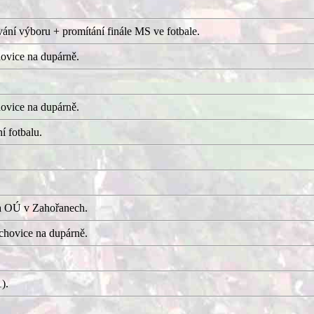
ání výboru + promítání finále MS ve fotbale.
ovice na dupárně.
ovice na dupárně.
í fotbalu.
a OÚ v Zahořanech.
hovice na dupárně.
).