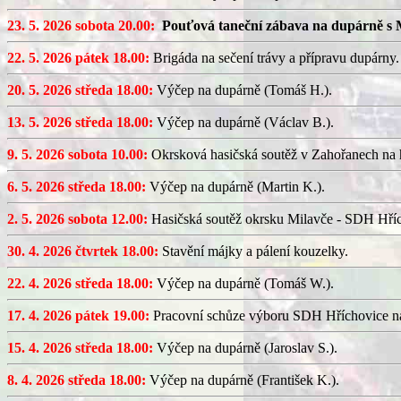
23. 5. 2026 sobota 20.00:
Pouťová taneční zábava na dupárně s 
22. 5. 2026 pátek 18.00:
Brigáda na sečení trávy a přípravu dupárny.
20. 5. 2026 středa 18.00:
Výčep na dupárně (Tomáš H.).
13. 5. 2026 středa 18.00:
Výčep na dupárně (Václav B.).
9. 5. 2026 sobota 10.00:
Okrsková hasičská soutěž v Zahořanech na hř
6. 5. 2026 středa 18.00:
Výčep na dupárně (Martin K.).
2. 5. 2026 sobota 12.00:
Hasičská soutěž okrsku Milavče - SDH Hřích
30. 4. 2026 čtvrtek 18.00:
Stavění májky a pálení kouzelky.
22. 4. 2026 středa 18.00:
Výčep na dupárně (Tomáš W.).
17. 4. 2026 pátek 19.00:
Pracovní schůze výboru SDH Hříchovice n
15. 4. 2026 středa 18.00:
Výčep na dupárně (Jaroslav S.).
8. 4. 2026 středa 18.00:
Výčep na dupárně (František K.).