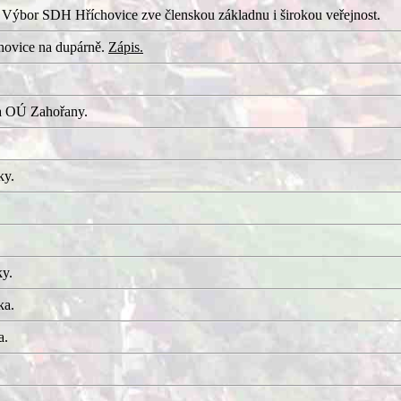
 Výbor SDH Hříchovice zve členskou základnu i širokou veřejnost.
hovice na dupárně.
Zápis.
a OÚ Zahořany.
ky.
ky.
ka.
a.