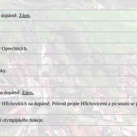
 dupárně.
Zápis
.
 Oprechticích.
aky.
na dupárně.
Zápis.
 Hříchovicích na dupárně. Průvod projde Hříchovicemi a po soudu se 
í olympijského hokeje.