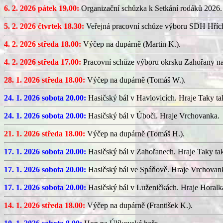
6. 2. 2026 pátek 19.00:
Organizační schůzka k Setkání rodáků 2026.
5. 2. 2026 čtvrtek 18.30:
Veřejná pracovní schůze výboru SDH Hříc
4. 2. 2026 středa 18.00:
Výčep na dupárně (Martin K.).
4. 2. 2026 středa 17.00:
Pracovní schůze výboru okrsku Zahořany n
28. 1. 2026 středa 18.00:
Výčep na dupárně (Tomáš W.).
24. 1. 2026 sobota 20.00:
Hasičský bál v Havlovicích. Hraje Taky ta
24. 1. 2026 sobota 20.00:
Hasičský bál v Úboči. Hraje Vrchovanka.
21. 1. 2026 středa 18.00:
Výčep na dupárně (Tomáš H.).
17. 1. 2026 sobota 20.00:
Hasičský bál v Zahořanech. Hraje Taky ta
17. 1. 2026 sobota 20.00:
Hasičský bál ve Spáňově. Hraje Vrchovan
17. 1. 2026 sobota 20.00:
Hasičský bál v Luženičkách. Hraje Horalk
14. 1. 2026 středa 18.00:
Výčep na dupárně (František K.).