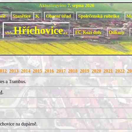
Aktualizováno
7. srpna 2026
orie
Stanětice
K
Obecní úřad
Společenská rubrika
M
Hříchovice
FC Kozí doly
Odkazy
www.
.cz
012
2013
2014
2015
2016
2017
2018
2019
2020
2021
2022
20
ies a Trambus.
M
.
chovice na dupárně.