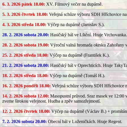
6. 3. 2026 pátek 18.00:
XV. Filmový večer na dupárně.
5. 3. 2026 čtvrtek 18.00:
Veřejná schůze výboru SDH Hříchovice na
4. 3. 2026 středa 18.00:
Výčep na dupárně (Jaroslav S.).
28. 2. 2026 sobota 20.00:
Hasičský bál ve Lštění. Hraje Vrchovanka.
28. 2. 2026 sobota 19.00:
Výroční valná hromada okrsku Zahořany v
25. 2. 2026 středa 18.00:
Výčep na dupárně (František K.).
21. 2. 2026 sobota 20.00:
Hasičský bál v Oprechticích. Hraje TakyT
18. 2. 2026 středa 18.00:
Výčep na dupárně (Tomáš H.).
16. 2. 2026 pondělí 18.00:
Veřejná schůze výboru SDH Hříchovice 
14. 2. 2026 sobota 12.00:
Masopustní průvod. Sraz masek ve 12:00 v
zveme širokou veřejnost. Hudba a zpěv samozřejmostí.
12. 2. 2026 čtvrtek 18.00:
Výčep na dupárně (Václav B.) + promítán
7. 2. 2026 sobota 20.00:
Obecní bál v Luženičkách. Hraje Regent.