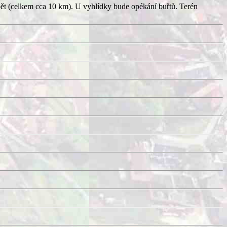
pět (celkem cca 10 km). U vyhlídky bude opékání buřtů. Terén