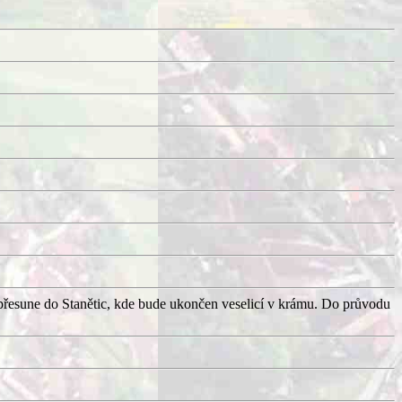
přesune do Stanětic, kde bude ukončen veselicí v krámu. Do průvodu