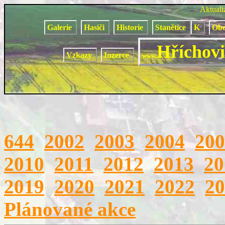
Aktual
Galerie
Hasiči
Historie
Stanětice
K
Obe
Hříchovi
Vzkazy
Inzerce
www.
644
2002
2003
2004
200
2010
2011
2012
2013
20
2019
2020
2021
2022
20
Plánované akce