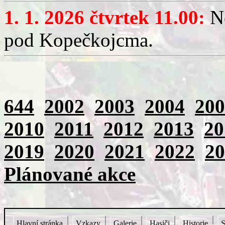
1. 1. 2026 čtvrtek 11.00:
No
pod Kopečkojcma.
644
2002
2003
2004
200
2010
2011
2012
2013
20
2019
2020
2021
2022
20
Plánované akce
Hlavní stránka
Vzkazy
Galerie
Hasiči
Historie
S