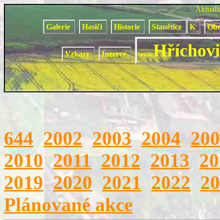
Aktual
Galerie
Hasiči
Historie
Stanětice
K
Obe
Hříchovi
Vzkazy
Inzerce
www.
644
2002
2003
2004
200
2010
2011
2012
2013
20
2019
2020
2021
2022
20
Plánované akce