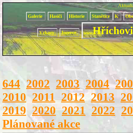
Aktual
Galerie
Hasiči
Historie
Stanětice
K
Obe
Hříchovi
Vzkazy
Inzerce
www.
644
2002
2003
2004
200
2010
2011
2012
2013
20
2019
2020
2021
2022
20
Plánované akce