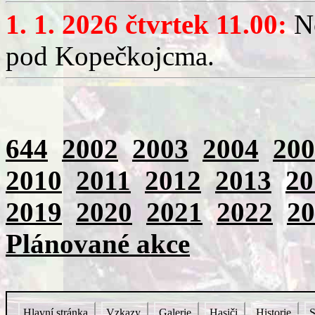
1. 1. 2026 čtvrtek 11.00:
No
pod Kopečkojcma.
644
2002
2003
2004
200
2010
2011
2012
2013
20
2019
2020
2021
2022
20
Plánované akce
Hlavní stránka
Vzkazy
Galerie
Hasiči
Historie
S