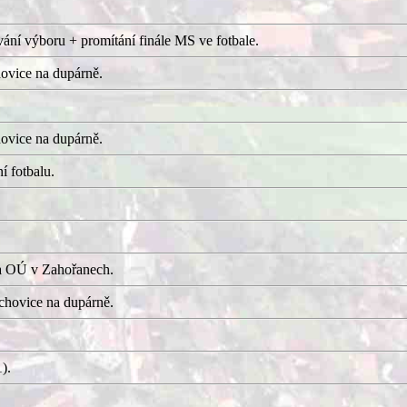
ání výboru + promítání finále MS ve fotbale.
ovice na dupárně.
ovice na dupárně.
í fotbalu.
a OÚ v Zahořanech.
hovice na dupárně.
).