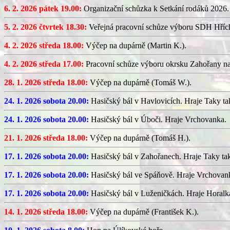
6. 2. 2026 pátek 19.00:
Organizační schůzka k Setkání rodáků 2026.
5. 2. 2026 čtvrtek 18.30:
Veřejná pracovní schůze výboru SDH Hříc
4. 2. 2026 středa 18.00:
Výčep na dupárně (Martin K.).
4. 2. 2026 středa 17.00:
Pracovní schůze výboru okrsku Zahořany n
28. 1. 2026 středa 18.00:
Výčep na dupárně (Tomáš W.).
24. 1. 2026 sobota 20.00:
Hasičský bál v Havlovicích. Hraje Taky ta
24. 1. 2026 sobota 20.00:
Hasičský bál v Úboči. Hraje Vrchovanka.
21. 1. 2026 středa 18.00:
Výčep na dupárně (Tomáš H.).
17. 1. 2026 sobota 20.00:
Hasičský bál v Zahořanech. Hraje Taky ta
17. 1. 2026 sobota 20.00:
Hasičský bál ve Spáňově. Hraje Vrchovan
17. 1. 2026 sobota 20.00:
Hasičský bál v Luženičkách. Hraje Horalk
14. 1. 2026 středa 18.00:
Výčep na dupárně (František K.).