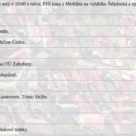
uty v 10:00 z návsi. Pěší trasa z Merklína na vyhlídku Štěpánská a z
adu.
kliďme Česko.
 na OÚ Zahořany.
 dupárně.
azarovem. Téma: Sicílie.
tokové trubky.