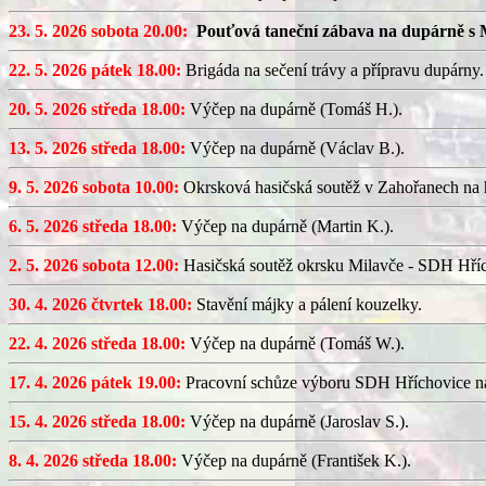
23. 5. 2026 sobota 20.00:
Pouťová taneční zábava na dupárně s 
22. 5. 2026 pátek 18.00:
Brigáda na sečení trávy a přípravu dupárny.
20. 5. 2026 středa 18.00:
Výčep na dupárně (Tomáš H.).
13. 5. 2026 středa 18.00:
Výčep na dupárně (Václav B.).
9. 5. 2026 sobota 10.00:
Okrsková hasičská soutěž v Zahořanech na hř
6. 5. 2026 středa 18.00:
Výčep na dupárně (Martin K.).
2. 5. 2026 sobota 12.00:
Hasičská soutěž okrsku Milavče - SDH Hřích
30. 4. 2026 čtvrtek 18.00:
Stavění májky a pálení kouzelky.
22. 4. 2026 středa 18.00:
Výčep na dupárně (Tomáš W.).
17. 4. 2026 pátek 19.00:
Pracovní schůze výboru SDH Hříchovice n
15. 4. 2026 středa 18.00:
Výčep na dupárně (Jaroslav S.).
8. 4. 2026 středa 18.00:
Výčep na dupárně (František K.).