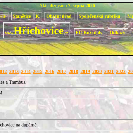
Aktualizováno
7. srpna 2026
orie
Stanětice
K
Obecní úřad
Společenská rubrika
M
Hříchovice
FC Kozí doly
Odkazy
www.
.cz
012
2013
2014
2015
2016
2017
2018
2019
2020
2021
2022
20
ies a Trambus.
M
.
chovice na dupárně.