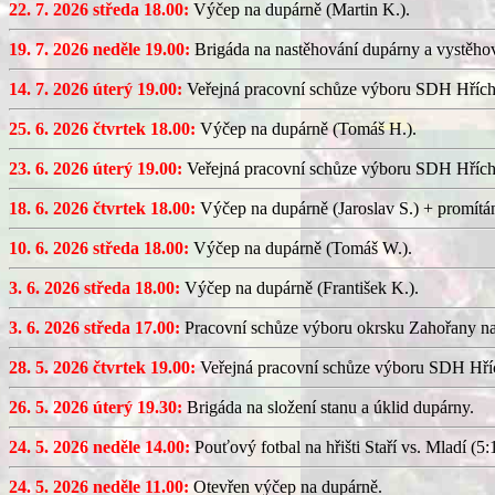
22. 7. 2026 středa 18.00:
Výčep na dupárně (Martin K.).
19. 7. 2026 neděle 19.00:
Brigáda na nastěhování dupárny a vystěhov
14. 7. 2026 úterý 19.00:
Veřejná pracovní schůze výboru SDH Hřích
25. 6. 2026 čtvrtek 18.00:
Výčep na dupárně (Tomáš H.).
23. 6. 2026 úterý 19.00:
Veřejná pracovní schůze výboru SDH Hřích
18. 6. 2026 čtvrtek 18.00:
Výčep na dupárně (Jaroslav S.) + promítán
10. 6. 2026 středa 18.00:
Výčep na dupárně (Tomáš W.).
3. 6. 2026 středa 18.00:
Výčep na dupárně (František K.).
3. 6. 2026 středa 17.00:
Pracovní schůze výboru okrsku Zahořany n
28. 5. 2026 čtvrtek 19.00:
Veřejná pracovní schůze výboru SDH Hříc
26. 5. 2026 úterý 19.30:
Brigáda na složení stanu a úklid dupárny.
24. 5. 2026 neděle 14.00:
Pouťový fotbal na hřišti Staří vs. Mladí (5:1
24. 5. 2026 neděle 11.00:
Otevřen výčep na dupárně.