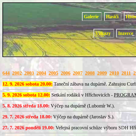
Galerie
Hasiči
Hist
Vzkazy
Inzerce
644
2002
2003
2004
2005
2006
2007
2008
2009
2010
2011
2
12. 9. 2026 sobota 20.00:
Taneční zábava na dupárně. Zahrajou Curl
5. 9. 2026 sobota 12.00:
Setkání rodáků v Hříchovicích -
PROGRA
5. 8. 2026 středa 18.00:
Výčep na dupárně (Lubomír W.).
29. 7. 2026 středa 18.00:
Výčep na dupárně (Jaroslav S.).
27. 7. 2026 pondělí 19.00:
Veřejná pracovní schůze výboru SDH Hří