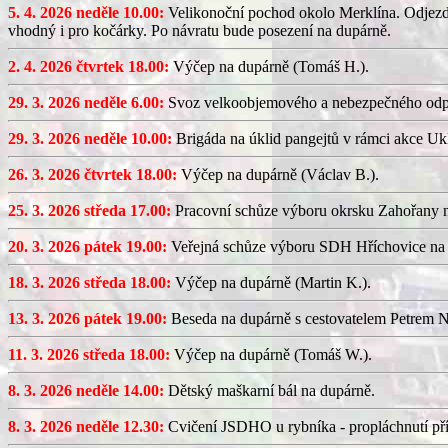
5. 4. 2026 neděle 10.00:
Velikonoční pochod okolo Merklína. Odjezd a
vhodný i pro kočárky. Po návratu bude posezení na dupárně.
2. 4. 2026 čtvrtek 18.00:
Výčep na dupárně (Tomáš H.).
29. 3. 2026 neděle 6.00:
Svoz velkoobjemového a nebezpečného odp
29. 3. 2026 neděle 10.00:
Brigáda na úklid pangejtů v rámci akce U
26. 3. 2026 čtvrtek 18.00:
Výčep na dupárně (Václav B.).
25. 3. 2026 středa 17.00:
Pracovní schůze výboru okrsku Zahořany
20. 3. 2026 pátek 19.00:
Veřejná schůze výboru SDH Hříchovice na
18. 3. 2026 středa 18.00:
Výčep na dupárně (Martin K.).
13. 3. 2026 pátek 19.00:
Beseda na dupárně s cestovatelem Petrem N
11. 3. 2026 středa 18.00:
Výčep na dupárně (Tomáš W.).
8. 3. 2026 neděle 14.00:
Dětský maškarní bál na dupárně.
8. 3. 2026 neděle 12.30:
Cvičení JSDHO u rybníka - propláchnutí pří