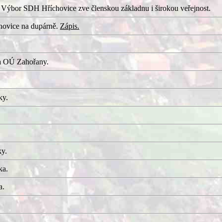
 Výbor SDH Hříchovice zve členskou základnu i širokou veřejnost.
hovice na dupárně.
Zápis.
a OÚ Zahořany.
ky.
ky.
ka.
a.