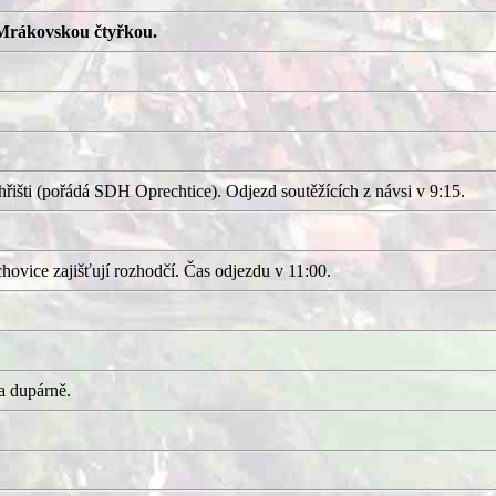
Mrákovskou čtyřkou.
išti (pořádá SDH Oprechtice). Odjezd soutěžících z návsi v 9:15.
ovice zajišťují rozhodčí. Čas odjezdu v 11:00.
a dupárně.