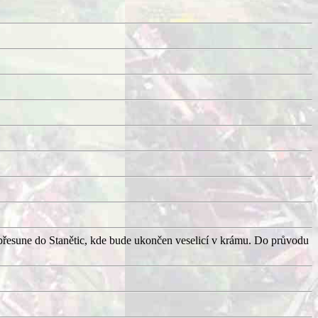
přesune do Stanětic, kde bude ukončen veselicí v krámu. Do průvodu