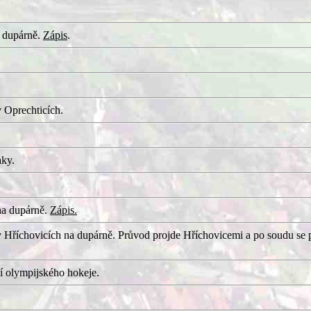
 dupárně.
Zápis
.
 Oprechticích.
aky.
na dupárně.
Zápis.
 Hříchovicích na dupárně. Průvod projde Hříchovicemi a po soudu se 
í olympijského hokeje.