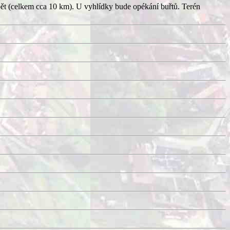
pět (celkem cca 10 km). U vyhlídky bude opékání buřtů. Terén