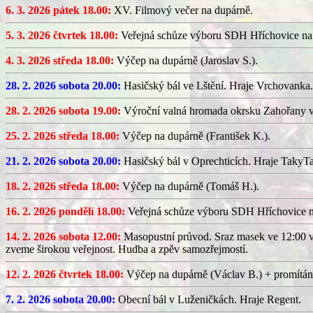
6. 3. 2026 pátek 18.00:
XV. Filmový večer na dupárně.
5. 3. 2026 čtvrtek 18.00:
Veřejná schůze výboru SDH Hříchovice na
4. 3. 2026 středa 18.00:
Výčep na dupárně (Jaroslav S.).
28. 2. 2026 sobota 20.00:
Hasičský bál ve Lštění. Hraje Vrchovanka.
28. 2. 2026 sobota 19.00:
Výroční valná hromada okrsku Zahořany v
25. 2. 2026 středa 18.00:
Výčep na dupárně (František K.).
21. 2. 2026 sobota 20.00:
Hasičský bál v Oprechticích. Hraje TakyT
18. 2. 2026 středa 18.00:
Výčep na dupárně (Tomáš H.).
16. 2. 2026 pondělí 18.00:
Veřejná schůze výboru SDH Hříchovice 
14. 2. 2026 sobota 12.00:
Masopustní průvod. Sraz masek ve 12:00 v
zveme širokou veřejnost. Hudba a zpěv samozřejmostí.
12. 2. 2026 čtvrtek 18.00:
Výčep na dupárně (Václav B.) + promítán
7. 2. 2026 sobota 20.00:
Obecní bál v Luženičkách. Hraje Regent.