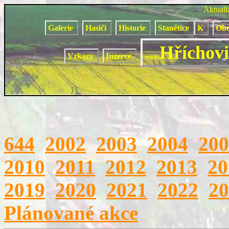
Aktual
Galerie
Hasiči
Historie
Stanětice
K
Obe
Hříchovi
Vzkazy
Inzerce
www.
644
2002
2003
2004
200
2010
2011
2012
2013
20
2019
2020
2021
2022
20
Plánované akce