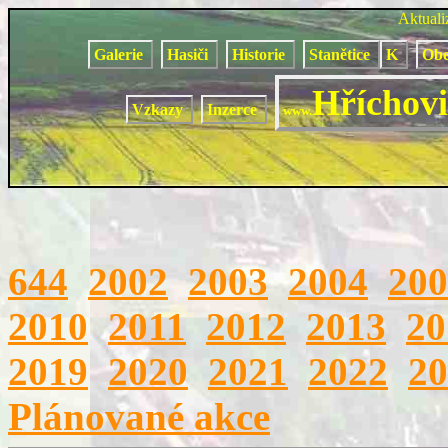
Aktual
Galerie
Hasiči
Historie
Stanětice
K
Obe
Hříchovi
Vzkazy
Inzerce
www.
644
2002
2003
2004
200
2010
2011
2012
2013
20
2019
2020
2021
2022
20
Plánované akce