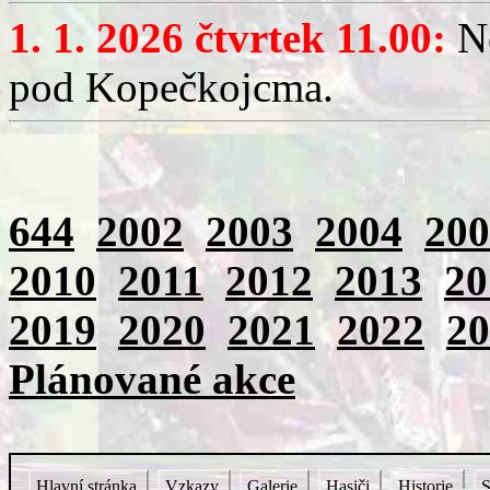
1. 1. 2026 čtvrtek 11.00:
No
pod Kopečkojcma.
644
2002
2003
2004
200
2010
2011
2012
2013
20
2019
2020
2021
2022
20
Plánované akce
Hlavní stránka
Vzkazy
Galerie
Hasiči
Historie
S