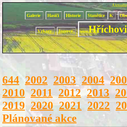
Aktuali
Galerie
Hasiči
Historie
Stanětice
K
Obe
Hříchovi
Vzkazy
Inzerce
www.
644
2002
2003
2004
200
2010
2011
2012
2013
20
2019
2020
2021
2022
20
Plánované akce