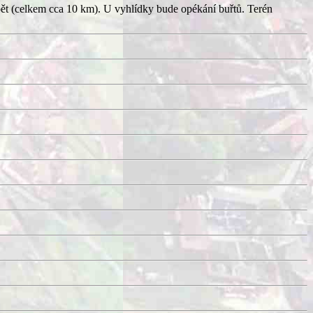
pět (celkem cca 10 km). U vyhlídky bude opékání buřtů. Terén