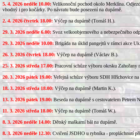
5. 4. 2026 neděle 10.00:
Velikonoční pochod okolo Merklína. Odjezd a
vhodný i pro kočárky. Po návratu bude posezení na dupárně.
2. 4. 2026 čtvrtek 18.00:
Výčep na dupárně (Tomáš H.).
29. 3. 2026 neděle 6.00:
Svoz velkoobjemového a nebezpečného odp
29. 3. 2026 neděle 10.00:
Brigáda na úklid pangejtů v rámci akce U
26. 3. 2026 čtvrtek 18.00:
Výčep na dupárně (Václav B.).
25. 3. 2026 středa 17.00:
Pracovní schůze výboru okrsku Zahořany
20. 3. 2026 pátek 19.00:
Veřejná schůze výboru SDH Hříchovice na
18. 3. 2026 středa 18.00:
Výčep na dupárně (Martin K.).
13. 3. 2026 pátek 19.00:
Beseda na dupárně s cestovatelem Petrem N
11. 3. 2026 středa 18.00:
Výčep na dupárně (Tomáš W.).
8. 3. 2026 neděle 14.00:
Dětský maškarní bál na dupárně.
8. 3. 2026 neděle 12.30:
Cvičení JSDHO u rybníka - propláchnutí pří