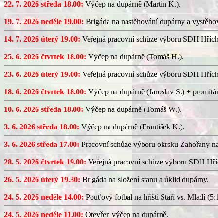
22. 7. 2026 středa 18.00:
Výčep na dupárně (Martin K.).
19. 7. 2026 neděle 19.00:
Brigáda na nastěhování dupárny a vystěhov
14. 7. 2026 úterý 19.00:
Veřejná pracovní schůze výboru SDH Hřích
25. 6. 2026 čtvrtek 18.00:
Výčep na dupárně (Tomáš H.).
23. 6. 2026 úterý 19.00:
Veřejná pracovní schůze výboru SDH Hřích
18. 6. 2026 čtvrtek 18.00:
Výčep na dupárně (Jaroslav S.) + promítán
10. 6. 2026 středa 18.00:
Výčep na dupárně (Tomáš W.).
3. 6. 2026 středa 18.00:
Výčep na dupárně (František K.).
3. 6. 2026 středa 17.00:
Pracovní schůze výboru okrsku Zahořany n
28. 5. 2026 čtvrtek 19.00:
Veřejná pracovní schůze výboru SDH Hříc
26. 5. 2026 úterý 19.30:
Brigáda na složení stanu a úklid dupárny.
24. 5. 2026 neděle 14.00:
Pouťový fotbal na hřišti Staří vs. Mladí (5:1
24. 5. 2026 neděle 11.00:
Otevřen výčep na dupárně.