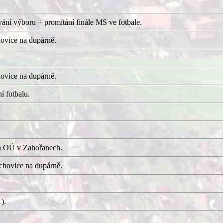
ání výboru + promítání finále MS ve fotbale.
ovice na dupárně.
ovice na dupárně.
í fotbalu.
a OÚ v Zahořanech.
hovice na dupárně.
).