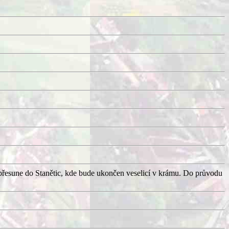
přesune do Stanětic, kde bude ukončen veselicí v krámu. Do průvodu