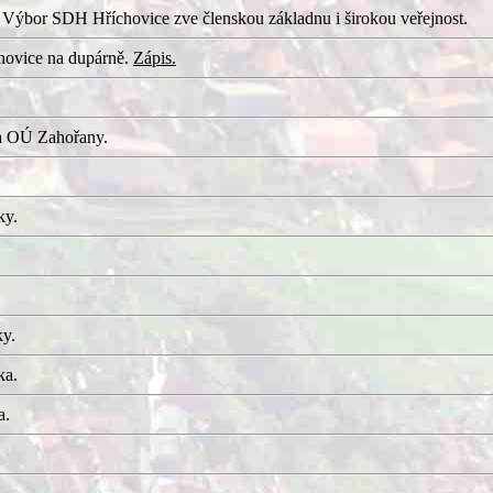
 Výbor SDH Hříchovice zve členskou základnu i širokou veřejnost.
hovice na dupárně.
Zápis.
a OÚ Zahořany.
ky.
ky.
ka.
a.