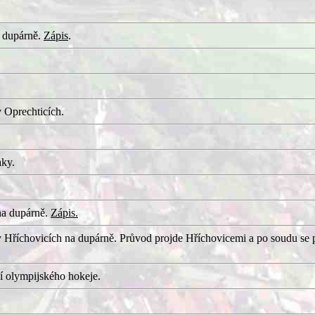
 dupárně.
Zápis
.
 Oprechticích.
aky.
na dupárně.
Zápis.
 Hříchovicích na dupárně. Průvod projde Hříchovicemi a po soudu se 
í olympijského hokeje.