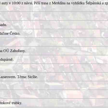
uty v 10:00 z návsi. Pěší trasa z Merklína na vyhlídku Štěpánská a z
adu.
kliďme Česko.
 na OÚ Zahořany.
 dupárně.
azarovem. Téma: Sicílie.
tokové trubky.