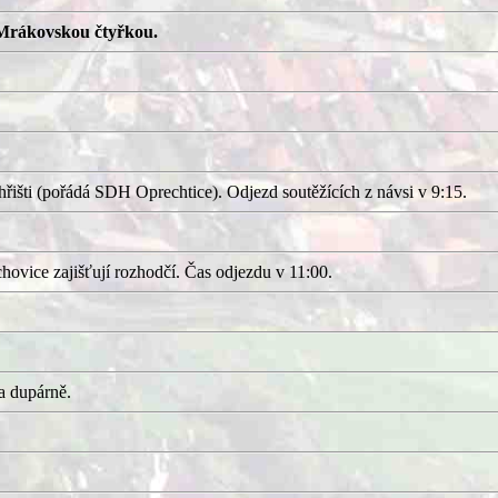
Mrákovskou čtyřkou.
išti (pořádá SDH Oprechtice). Odjezd soutěžících z návsi v 9:15.
ovice zajišťují rozhodčí. Čas odjezdu v 11:00.
a dupárně.