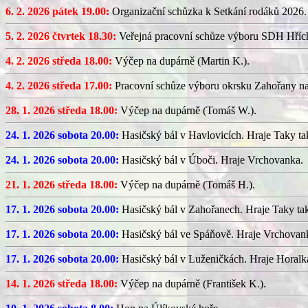
6. 2. 2026 pátek 19.00:
Organizační schůzka k Setkání rodáků 2026.
5. 2. 2026 čtvrtek 18.30:
Veřejná pracovní schůze výboru SDH Hříc
4. 2. 2026 středa 18.00:
Výčep na dupárně (Martin K.).
4. 2. 2026 středa 17.00:
Pracovní schůze výboru okrsku Zahořany n
28. 1. 2026 středa 18.00:
Výčep na dupárně (Tomáš W.).
24. 1. 2026 sobota 20.00:
Hasičský bál v Havlovicích. Hraje Taky ta
24. 1. 2026 sobota 20.00:
Hasičský bál v Úboči. Hraje Vrchovanka.
21. 1. 2026 středa 18.00:
Výčep na dupárně (Tomáš H.).
17. 1. 2026 sobota 20.00:
Hasičský bál v Zahořanech. Hraje Taky ta
17. 1. 2026 sobota 20.00:
Hasičský bál ve Spáňově. Hraje Vrchovan
17. 1. 2026 sobota 20.00:
Hasičský bál v Luženičkách. Hraje Horalk
14. 1. 2026 středa 18.00:
Výčep na dupárně (František K.).