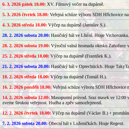
6. 3. 2026 pátek 18.00:
XV. Filmový večer na dupárně.
5. 3. 2026 čtvrtek 18.00:
Veřejná schůze výboru SDH Hříchovice na
4. 3. 2026 středa 18.00:
Výčep na dupárně (Jaroslav S.).
28. 2. 2026 sobota 20.00:
Hasičský bál ve Lštění. Hraje Vrchovanka.
28. 2. 2026 sobota 19.00:
Výroční valná hromada okrsku Zahořany v
25. 2. 2026 středa 18.00:
Výčep na dupárně (František K.).
21. 2. 2026 sobota 20.00:
Hasičský bál v Oprechticích. Hraje TakyT
18. 2. 2026 středa 18.00:
Výčep na dupárně (Tomáš H.).
16. 2. 2026 pondělí 18.00:
Veřejná schůze výboru SDH Hříchovice 
14. 2. 2026 sobota 12.00:
Masopustní průvod. Sraz masek ve 12:00 v
zveme širokou veřejnost. Hudba a zpěv samozřejmostí.
12. 2. 2026 čtvrtek 18.00:
Výčep na dupárně (Václav B.) + promítán
7. 2. 2026 sobota 20.00:
Obecní bál v Luženičkách. Hraje Regent.