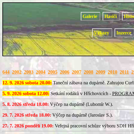
Galerie
Hasiči
Hist
Vzkazy
Inzerce
644
2002
2003
2004
2005
2006
2007
2008
2009
2010
2011
2
12. 9. 2026 sobota 20.00:
Taneční zábava na dupárně. Zahrajou Curl
5. 9. 2026 sobota 12.00:
Setkání rodáků v Hříchovicích -
PROGRA
5. 8. 2026 středa 18.00:
Výčep na dupárně (Lubomír W.).
29. 7. 2026 středa 18.00:
Výčep na dupárně (Jaroslav S.).
27. 7. 2026 pondělí 19.00:
Veřejná pracovní schůze výboru SDH Hří