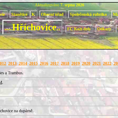
Aktualizováno
7. srpna 2026
orie
Stanětice
K
Obecní úřad
Společenská rubrika
M
Hříchovice
FC Kozí doly
Odkazy
www.
.cz
012
2013
2014
2015
2016
2017
2018
2019
2020
2021
2022
20
ies a Trambus.
M
.
chovice na dupárně.