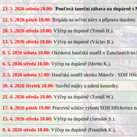
23. 5. 2026 sobota 20.00:
Pouťová taneční zábava na dupárně s 
22. 5. 2026 pátek 18.00:
Brigáda na sečení trávy a přípravu dupárny.
20. 5. 2026 středa 18.00:
Výčep na dupárně (Tomáš H.).
13. 5. 2026 středa 18.00:
Výčep na dupárně (Václav B.).
9. 5. 2026 sobota 10.00:
Okrsková hasičská soutěž v Zahořanech na hř
6. 5. 2026 středa 18.00:
Výčep na dupárně (Martin K.).
2. 5. 2026 sobota 12.00:
Hasičská soutěž okrsku Milavče - SDH Hřích
30. 4. 2026 čtvrtek 18.00:
Stavění májky a pálení kouzelky.
22. 4. 2026 středa 18.00:
Výčep na dupárně (Tomáš W.).
17. 4. 2026 pátek 19.00:
Pracovní schůze výboru SDH Hříchovice n
15. 4. 2026 středa 18.00:
Výčep na dupárně (Jaroslav S.).
8. 4. 2026 středa 18.00:
Výčep na dupárně (František K.).