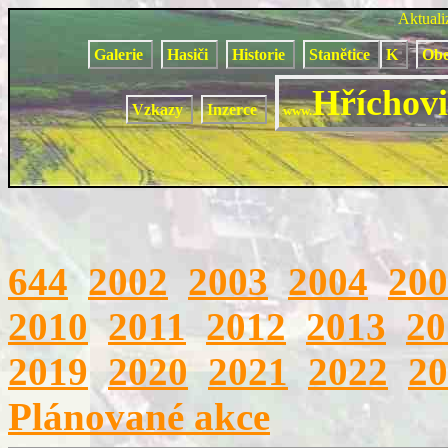
Aktual
Galerie
Hasiči
Historie
Stanětice
K
Obe
Hříchovi
Vzkazy
Inzerce
www.
644
2002
2003
2004
200
2010
2011
2012
2013
20
2019
2020
2021
2022
20
Plánované akce