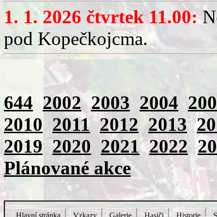
1. 1. 2026 čtvrtek 11.00:
No
pod Kopečkojcma.
644
2002
2003
2004
200
2010
2011
2012
2013
20
2019
2020
2021
2022
20
Plánované akce
Hlavní stránka
Vzkazy
Galerie
Hasiči
Historie
S