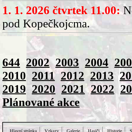
1. 1. 2026 čtvrtek 11.00:
No
pod Kopečkojcma.
644
2002
2003
2004
200
2010
2011
2012
2013
20
2019
2020
2021
2022
20
Plánované akce
Hlavní stránka
Vzkazy
Galerie
Hasiči
Historie
S