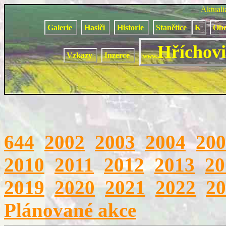
Aktual
Galerie
Hasiči
Historie
Stanětice
K
Obe
Hříchovi
Vzkazy
Inzerce
www.
644
2002
2003
2004
200
2010
2011
2012
2013
20
2019
2020
2021
2022
20
Plánované akce