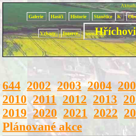
Aktual
Galerie
Hasiči
Historie
Stanětice
K
Obe
Hříchovi
Vzkazy
Inzerce
www.
644
2002
2003
2004
200
2010
2011
2012
2013
20
2019
2020
2021
2022
20
Plánované akce