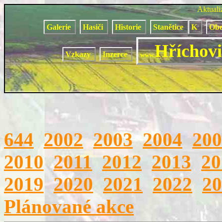
Aktual
Galerie
Hasiči
Historie
Stanětice
K
Obe
Hříchovi
Vzkazy
Inzerce
www.
644
2002
2003
2004
200
2010
2011
2012
2013
20
2019
2020
2021
2022
20
Plánované akce