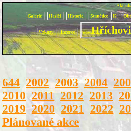
Aktual
Galerie
Hasiči
Historie
Stanětice
K
Obe
Hříchovi
Vzkazy
Inzerce
www.
644
2002
2003
2004
200
2010
2011
2012
2013
20
2019
2020
2021
2022
20
Plánované akce