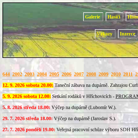
Galerie
Hasiči
Hist
Vzkazy
Inzerce
644
2002
2003
2004
2005
2006
2007
2008
2009
2010
2011
2
12. 9. 2026 sobota 20.00:
Taneční zábava na dupárně. Zahrajou Curl
5. 9. 2026 sobota 12.00:
Setkání rodáků v Hříchovicích -
PROGRA
5. 8. 2026 středa 18.00:
Výčep na dupárně (Lubomír W.).
29. 7. 2026 středa 18.00:
Výčep na dupárně (Jaroslav S.).
27. 7. 2026 pondělí 19.00:
Veřejná pracovní schůze výboru SDH Hří