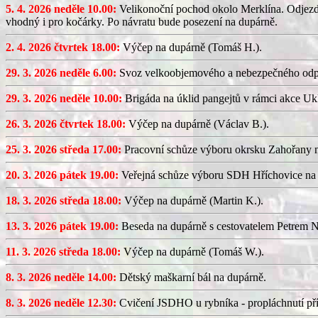
5. 4. 2026 neděle 10.00:
Velikonoční pochod okolo Merklína. Odjezd a
vhodný i pro kočárky. Po návratu bude posezení na dupárně.
2. 4. 2026 čtvrtek 18.00:
Výčep na dupárně (Tomáš H.).
29. 3. 2026 neděle 6.00:
Svoz velkoobjemového a nebezpečného odp
29. 3. 2026 neděle 10.00:
Brigáda na úklid pangejtů v rámci akce U
26. 3. 2026 čtvrtek 18.00:
Výčep na dupárně (Václav B.).
25. 3. 2026 středa 17.00:
Pracovní schůze výboru okrsku Zahořany
20. 3. 2026 pátek 19.00:
Veřejná schůze výboru SDH Hříchovice na
18. 3. 2026 středa 18.00:
Výčep na dupárně (Martin K.).
13. 3. 2026 pátek 19.00:
Beseda na dupárně s cestovatelem Petrem N
11. 3. 2026 středa 18.00:
Výčep na dupárně (Tomáš W.).
8. 3. 2026 neděle 14.00:
Dětský maškarní bál na dupárně.
8. 3. 2026 neděle 12.30:
Cvičení JSDHO u rybníka - propláchnutí pří