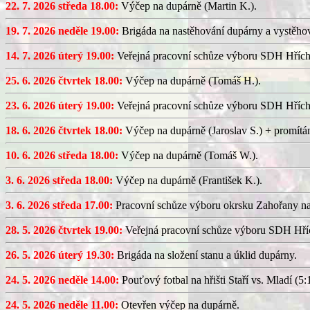
22. 7. 2026 středa 18.00:
Výčep na dupárně (Martin K.).
19. 7. 2026 neděle 19.00:
Brigáda na nastěhování dupárny a vystěhov
14. 7. 2026 úterý 19.00:
Veřejná pracovní schůze výboru SDH Hřích
25. 6. 2026 čtvrtek 18.00:
Výčep na dupárně (Tomáš H.).
23. 6. 2026 úterý 19.00:
Veřejná pracovní schůze výboru SDH Hřích
18. 6. 2026 čtvrtek 18.00:
Výčep na dupárně (Jaroslav S.) + promítán
10. 6. 2026 středa 18.00:
Výčep na dupárně (Tomáš W.).
3. 6. 2026 středa 18.00:
Výčep na dupárně (František K.).
3. 6. 2026 středa 17.00:
Pracovní schůze výboru okrsku Zahořany n
28. 5. 2026 čtvrtek 19.00:
Veřejná pracovní schůze výboru SDH Hříc
26. 5. 2026 úterý 19.30:
Brigáda na složení stanu a úklid dupárny.
24. 5. 2026 neděle 14.00:
Pouťový fotbal na hřišti Staří vs. Mladí (5:1
24. 5. 2026 neděle 11.00:
Otevřen výčep na dupárně.