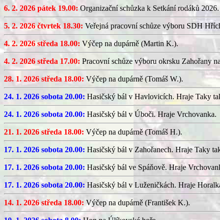
6. 2. 2026 pátek 19.00:
Organizační schůzka k Setkání rodáků 2026.
5. 2. 2026 čtvrtek 18.30:
Veřejná pracovní schůze výboru SDH Hříc
4. 2. 2026 středa 18.00:
Výčep na dupárně (Martin K.).
4. 2. 2026 středa 17.00:
Pracovní schůze výboru okrsku Zahořany n
28. 1. 2026 středa 18.00:
Výčep na dupárně (Tomáš W.).
24. 1. 2026 sobota 20.00:
Hasičský bál v Havlovicích. Hraje Taky ta
24. 1. 2026 sobota 20.00:
Hasičský bál v Úboči. Hraje Vrchovanka.
21. 1. 2026 středa 18.00:
Výčep na dupárně (Tomáš H.).
17. 1. 2026 sobota 20.00:
Hasičský bál v Zahořanech. Hraje Taky ta
17. 1. 2026 sobota 20.00:
Hasičský bál ve Spáňově. Hraje Vrchovan
17. 1. 2026 sobota 20.00:
Hasičský bál v Luženičkách. Hraje Horalk
14. 1. 2026 středa 18.00:
Výčep na dupárně (František K.).