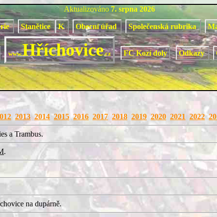
Aktualizováno
7. srpna 2026
orie
Stanětice
K
Obecní úřad
Společenská rubrika
M
Hříchovice
FC Kozí doly
Odkazy
www.
.cz
012
2013
2014
2015
2016
2017
2018
2019
2020
2021
2022
20
ies a Trambus.
M
.
chovice na dupárně.