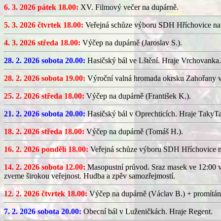
6. 3. 2026 pátek 18.00:
XV. Filmový večer na dupárně.
5. 3. 2026 čtvrtek 18.00:
Veřejná schůze výboru SDH Hříchovice na
4. 3. 2026 středa 18.00:
Výčep na dupárně (Jaroslav S.).
28. 2. 2026 sobota 20.00:
Hasičský bál ve Lštění. Hraje Vrchovanka.
28. 2. 2026 sobota 19.00:
Výroční valná hromada okrsku Zahořany v
25. 2. 2026 středa 18.00:
Výčep na dupárně (František K.).
21. 2. 2026 sobota 20.00:
Hasičský bál v Oprechticích. Hraje TakyT
18. 2. 2026 středa 18.00:
Výčep na dupárně (Tomáš H.).
16. 2. 2026 pondělí 18.00:
Veřejná schůze výboru SDH Hříchovice 
14. 2. 2026 sobota 12.00:
Masopustní průvod. Sraz masek ve 12:00 v
zveme širokou veřejnost. Hudba a zpěv samozřejmostí.
12. 2. 2026 čtvrtek 18.00:
Výčep na dupárně (Václav B.) + promítán
7. 2. 2026 sobota 20.00:
Obecní bál v Luženičkách. Hraje Regent.