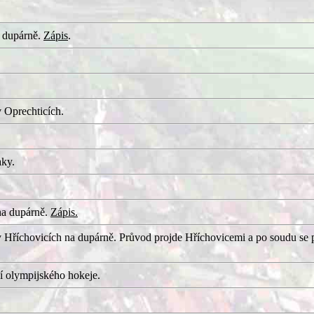
 dupárně.
Zápis
.
 Oprechticích.
aky.
na dupárně.
Zápis.
 Hříchovicích na dupárně. Průvod projde Hříchovicemi a po soudu se 
í olympijského hokeje.