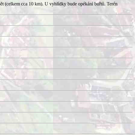
pět (celkem cca 10 km). U vyhlídky bude opékání buřtů. Terén