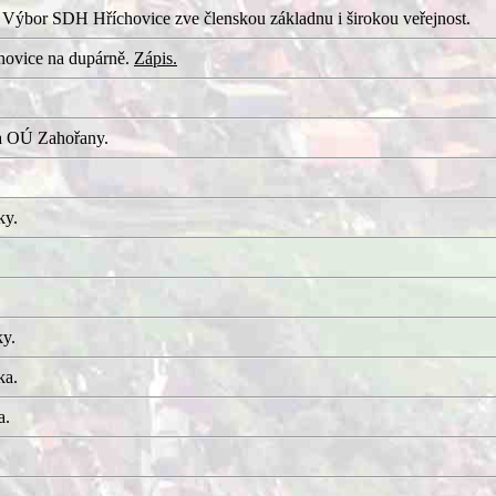
 Výbor SDH Hříchovice zve členskou základnu i širokou veřejnost.
hovice na dupárně.
Zápis.
a OÚ Zahořany.
ky.
ky.
ka.
a.