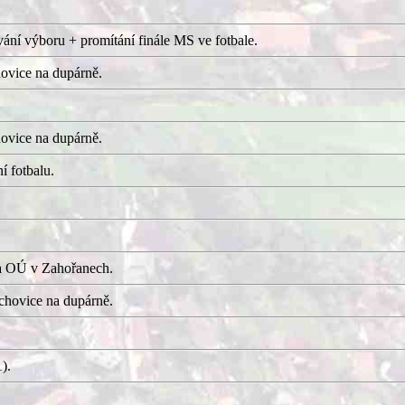
ání výboru + promítání finále MS ve fotbale.
ovice na dupárně.
ovice na dupárně.
í fotbalu.
a OÚ v Zahořanech.
hovice na dupárně.
).