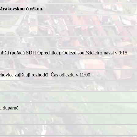
Mrákovskou čtyřkou.
išti (pořádá SDH Oprechtice). Odjezd soutěžících z návsi v 9:15.
ovice zajišťují rozhodčí. Čas odjezdu v 11:00.
a dupárně.