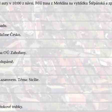
uty v 10:00 z návsi. Pěší trasa z Merklína na vyhlídku Štěpánská a z
adu.
kliďme Česko.
 na OÚ Zahořany.
 dupárně.
azarovem. Téma: Sicílie.
tokové trubky.