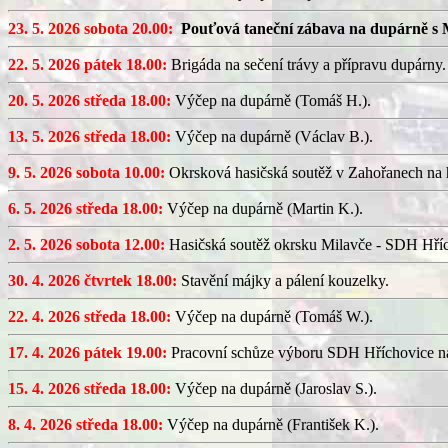
23. 5. 2026 sobota 20.00:
Pouťová taneční zábava na dupárně s 
22. 5. 2026 pátek 18.00:
Brigáda na sečení trávy a přípravu dupárny.
20. 5. 2026 středa 18.00:
Výčep na dupárně (Tomáš H.).
13. 5. 2026 středa 18.00:
Výčep na dupárně (Václav B.).
9. 5. 2026 sobota 10.00:
Okrsková hasičská soutěž v Zahořanech na hř
6. 5. 2026 středa 18.00:
Výčep na dupárně (Martin K.).
2. 5. 2026 sobota 12.00:
Hasičská soutěž okrsku Milavče - SDH Hřích
30. 4. 2026 čtvrtek 18.00:
Stavění májky a pálení kouzelky.
22. 4. 2026 středa 18.00:
Výčep na dupárně (Tomáš W.).
17. 4. 2026 pátek 19.00:
Pracovní schůze výboru SDH Hříchovice n
15. 4. 2026 středa 18.00:
Výčep na dupárně (Jaroslav S.).
8. 4. 2026 středa 18.00:
Výčep na dupárně (František K.).