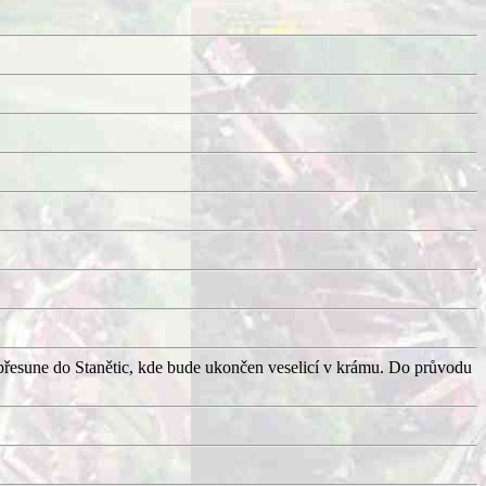
přesune do Stanětic, kde bude ukončen veselicí v krámu. Do průvodu