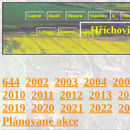
Aktual
Galerie
Hasiči
Historie
Stanětice
K
Obe
Hříchovi
Vzkazy
Inzerce
www.
644
2002
2003
2004
200
2010
2011
2012
2013
20
2019
2020
2021
2022
20
Plánované akce