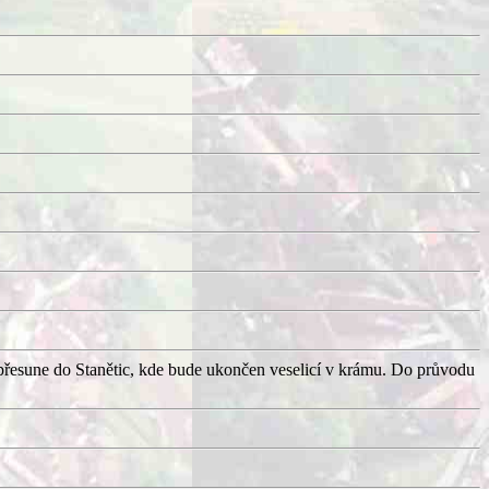
přesune do Stanětic, kde bude ukončen veselicí v krámu. Do průvodu