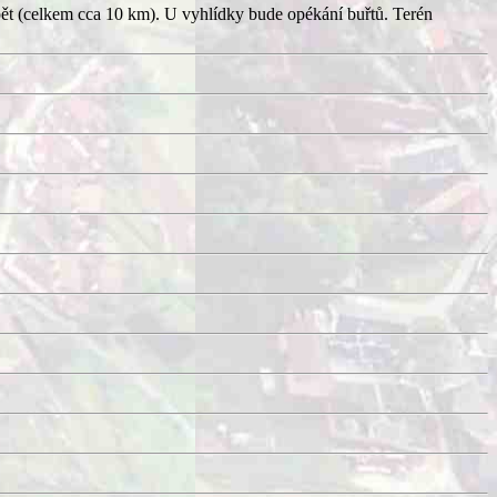
pět (celkem cca 10 km). U vyhlídky bude opékání buřtů. Terén