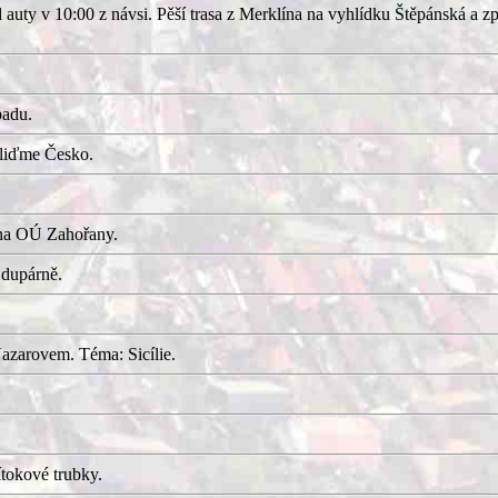
uty v 10:00 z návsi. Pěší trasa z Merklína na vyhlídku Štěpánská a z
adu.
kliďme Česko.
 na OÚ Zahořany.
 dupárně.
azarovem. Téma: Sicílie.
tokové trubky.