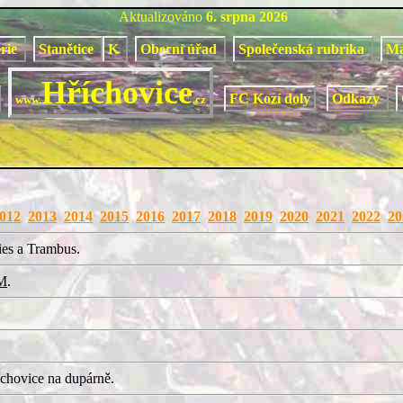
Aktualizováno
6. srpna 2026
orie
Stanětice
K
Obecní úřad
Společenská rubrika
M
Hříchovice
FC Kozí doly
Odkazy
www.
.cz
012
2013
2014
2015
2016
2017
2018
2019
2020
2021
2022
20
ies a Trambus.
M
.
chovice na dupárně.