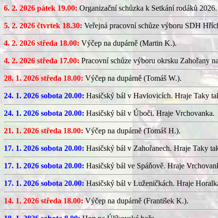
6. 2. 2026 pátek 19.00:
Organizační schůzka k Setkání rodáků 2026.
5. 2. 2026 čtvrtek 18.30:
Veřejná pracovní schůze výboru SDH Hříc
4. 2. 2026 středa 18.00:
Výčep na dupárně (Martin K.).
4. 2. 2026 středa 17.00:
Pracovní schůze výboru okrsku Zahořany n
28. 1. 2026 středa 18.00:
Výčep na dupárně (Tomáš W.).
24. 1. 2026 sobota 20.00:
Hasičský bál v Havlovicích. Hraje Taky ta
24. 1. 2026 sobota 20.00:
Hasičský bál v Úboči. Hraje Vrchovanka.
21. 1. 2026 středa 18.00:
Výčep na dupárně (Tomáš H.).
17. 1. 2026 sobota 20.00:
Hasičský bál v Zahořanech. Hraje Taky ta
17. 1. 2026 sobota 20.00:
Hasičský bál ve Spáňově. Hraje Vrchovan
17. 1. 2026 sobota 20.00:
Hasičský bál v Luženičkách. Hraje Horalk
14. 1. 2026 středa 18.00:
Výčep na dupárně (František K.).