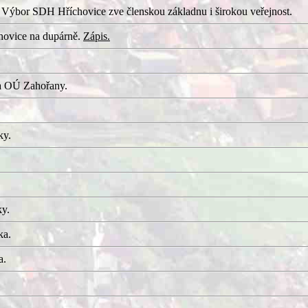
 Výbor SDH Hříchovice zve členskou základnu i širokou veřejnost.
hovice na dupárně.
Zápis.
a OÚ Zahořany.
ky.
ky.
ka.
a.