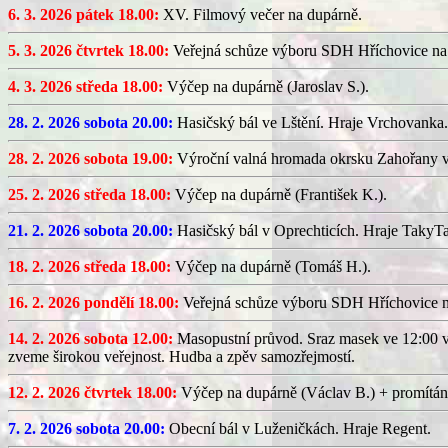
6. 3. 2026 pátek 18.00:
XV. Filmový večer na dupárně.
5. 3. 2026 čtvrtek 18.00:
Veřejná schůze výboru SDH Hříchovice na
4. 3. 2026 středa 18.00:
Výčep na dupárně (Jaroslav S.).
28. 2. 2026 sobota 20.00:
Hasičský bál ve Lštění. Hraje Vrchovanka.
28. 2. 2026 sobota 19.00:
Výroční valná hromada okrsku Zahořany v
25. 2. 2026 středa 18.00:
Výčep na dupárně (František K.).
21. 2. 2026 sobota 20.00:
Hasičský bál v Oprechticích. Hraje TakyT
18. 2. 2026 středa 18.00:
Výčep na dupárně (Tomáš H.).
16. 2. 2026 pondělí 18.00:
Veřejná schůze výboru SDH Hříchovice 
14. 2. 2026 sobota 12.00:
Masopustní průvod. Sraz masek ve 12:00 v
zveme širokou veřejnost. Hudba a zpěv samozřejmostí.
12. 2. 2026 čtvrtek 18.00:
Výčep na dupárně (Václav B.) + promítán
7. 2. 2026 sobota 20.00:
Obecní bál v Luženičkách. Hraje Regent.