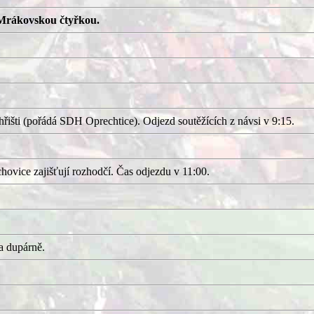
Mrákovskou čtyřkou.
išti (pořádá SDH Oprechtice). Odjezd soutěžících z návsi v 9:15.
ovice zajišťují rozhodčí. Čas odjezdu v 11:00.
a dupárně.