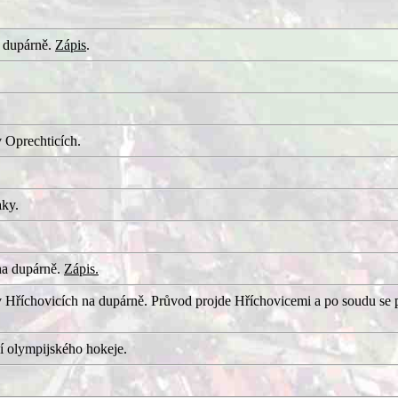
 dupárně.
Zápis
.
 Oprechticích.
aky.
na dupárně.
Zápis.
 Hříchovicích na dupárně. Průvod projde Hříchovicemi a po soudu se 
í olympijského hokeje.