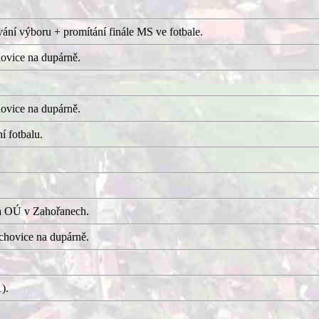
ání výboru + promítání finále MS ve fotbale.
ovice na dupárně.
ovice na dupárně.
í fotbalu.
a OÚ v Zahořanech.
hovice na dupárně.
).