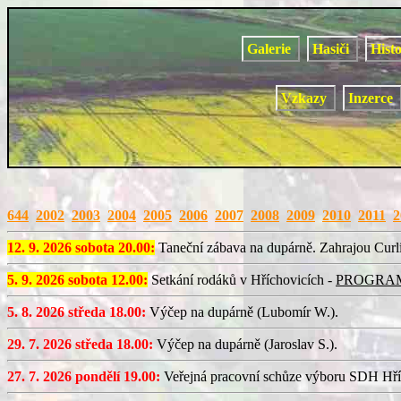
Galerie
Hasiči
Hist
Vzkazy
Inzerce
644
2002
2003
2004
2005
2006
2007
2008
2009
2010
2011
2
12. 9. 2026 sobota 20.00:
Taneční zábava na dupárně. Zahrajou Curl
5. 9. 2026 sobota 12.00:
Setkání rodáků v Hříchovicích -
PROGRA
5. 8. 2026 středa 18.00:
Výčep na dupárně (Lubomír W.).
29. 7. 2026 středa 18.00:
Výčep na dupárně (Jaroslav S.).
27. 7. 2026 pondělí 19.00:
Veřejná pracovní schůze výboru SDH Hří