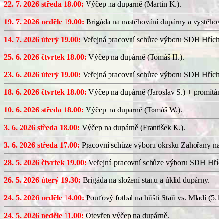
22. 7. 2026 středa 18.00:
Výčep na dupárně (Martin K.).
19. 7. 2026 neděle 19.00:
Brigáda na nastěhování dupárny a vystěhov
14. 7. 2026 úterý 19.00:
Veřejná pracovní schůze výboru SDH Hřích
25. 6. 2026 čtvrtek 18.00:
Výčep na dupárně (Tomáš H.).
23. 6. 2026 úterý 19.00:
Veřejná pracovní schůze výboru SDH Hřích
18. 6. 2026 čtvrtek 18.00:
Výčep na dupárně (Jaroslav S.) + promítán
10. 6. 2026 středa 18.00:
Výčep na dupárně (Tomáš W.).
3. 6. 2026 středa 18.00:
Výčep na dupárně (František K.).
3. 6. 2026 středa 17.00:
Pracovní schůze výboru okrsku Zahořany n
28. 5. 2026 čtvrtek 19.00:
Veřejná pracovní schůze výboru SDH Hříc
26. 5. 2026 úterý 19.30:
Brigáda na složení stanu a úklid dupárny.
24. 5. 2026 neděle 14.00:
Pouťový fotbal na hřišti Staří vs. Mladí (5:1
24. 5. 2026 neděle 11.00:
Otevřen výčep na dupárně.