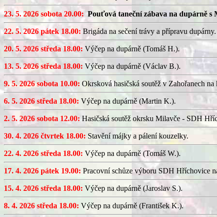
23. 5. 2026 sobota 20.00:
Pouťová taneční zábava na dupárně s 
22. 5. 2026 pátek 18.00:
Brigáda na sečení trávy a přípravu dupárny.
20. 5. 2026 středa 18.00:
Výčep na dupárně (Tomáš H.).
13. 5. 2026 středa 18.00:
Výčep na dupárně (Václav B.).
9. 5. 2026 sobota 10.00:
Okrsková hasičská soutěž v Zahořanech na hř
6. 5. 2026 středa 18.00:
Výčep na dupárně (Martin K.).
2. 5. 2026 sobota 12.00:
Hasičská soutěž okrsku Milavče - SDH Hřích
30. 4. 2026 čtvrtek 18.00:
Stavění májky a pálení kouzelky.
22. 4. 2026 středa 18.00:
Výčep na dupárně (Tomáš W.).
17. 4. 2026 pátek 19.00:
Pracovní schůze výboru SDH Hříchovice n
15. 4. 2026 středa 18.00:
Výčep na dupárně (Jaroslav S.).
8. 4. 2026 středa 18.00:
Výčep na dupárně (František K.).