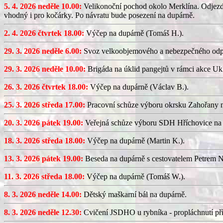
5. 4. 2026 neděle 10.00:
Velikonoční pochod okolo Merklína. Odjezd a
vhodný i pro kočárky. Po návratu bude posezení na dupárně.
2. 4. 2026 čtvrtek 18.00:
Výčep na dupárně (Tomáš H.).
29. 3. 2026 neděle 6.00:
Svoz velkoobjemového a nebezpečného odp
29. 3. 2026 neděle 10.00:
Brigáda na úklid pangejtů v rámci akce U
26. 3. 2026 čtvrtek 18.00:
Výčep na dupárně (Václav B.).
25. 3. 2026 středa 17.00:
Pracovní schůze výboru okrsku Zahořany
20. 3. 2026 pátek 19.00:
Veřejná schůze výboru SDH Hříchovice na
18. 3. 2026 středa 18.00:
Výčep na dupárně (Martin K.).
13. 3. 2026 pátek 19.00:
Beseda na dupárně s cestovatelem Petrem N
11. 3. 2026 středa 18.00:
Výčep na dupárně (Tomáš W.).
8. 3. 2026 neděle 14.00:
Dětský maškarní bál na dupárně.
8. 3. 2026 neděle 12.30:
Cvičení JSDHO u rybníka - propláchnutí pří