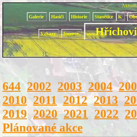
Aktual
Galerie
Hasiči
Historie
Stanětice
K
Obe
Hříchovi
Vzkazy
Inzerce
www.
644
2002
2003
2004
200
2010
2011
2012
2013
20
2019
2020
2021
2022
20
Plánované akce