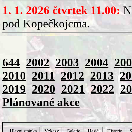
1. 1. 2026 čtvrtek 11.00:
No
pod Kopečkojcma.
644
2002
2003
2004
200
2010
2011
2012
2013
20
2019
2020
2021
2022
20
Plánované akce
Hlavní stránka
Vzkazy
Galerie
Hasiči
Historie
S